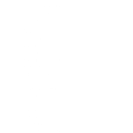
fonction publique
est une priorité
absolue.
Nous
aménageons les
bureaux
individuels ou
partagés avec du
mobilier
ergonomique
professionnel :
sièges de travail à
réglages
synchrones,
bureaux assis-
debout
électriques et
solutions de