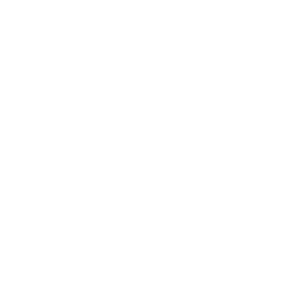
service, nous
proposons du
mobilier
statutaire, élégant
et modulable.
Nous installons
des tables de
conférence avec
intégration
discrète des
câblages
audiovisuels,
associées à des
fauteuils grand
confort pour les
sessions longues,
ou des chaises
empilables pour