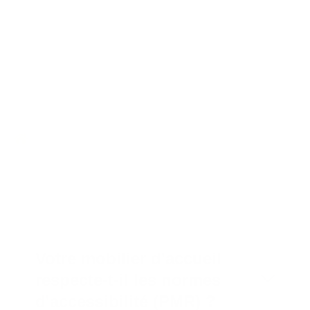
Foire aux questions
Questions fréquentes sur
l'aménagement
administratif
Votre mobilier d'accueil
respecte-t-il les normes
d'accessibilité (PMR) ?