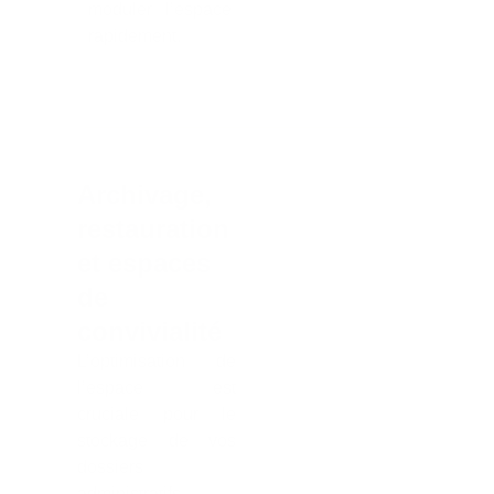
moduler l’espace
rapidement.
Archivage,
restauration
et espaces
de
convivialité
L’optimisation de
l’espace est
cruciale pour le
stockage de vos
dossiers
administratifs.