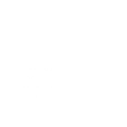
rangement
sécurisées pour
vos documents
confidentiels.
Salles du
conseil et
espaces de
réunion
Pour les conseils
municipaux, les
commissions ou
les réunions de