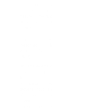
des comptoirs
d’accueil sur-
mesure intégrant
strictement les
normes
d’accessibilité
pour les
Personnes à
Mobilité Réduite
(PMR).
Un aménagement
pensé pour
fluidifier
l’orientation des
citoyens tout en
sécurisant et en
rendant
ergonomique le