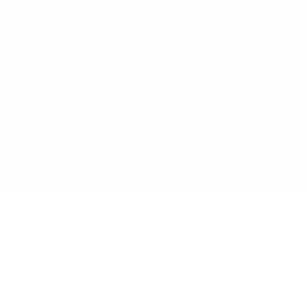
double exigence : offrir un accueil irréprochable aux
citoyens tout en garantissant des conditions de travail
optimales aux agents territoriaux.
De la mairie au siège administratif, nous
concevons des lieux conformes aux normes
d’accessibilité (PMR), durables et parfaitement
adaptés aux contraintes des marchés publics.