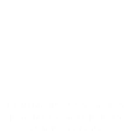
Nos solutions​
Le détail de nos solutions
pour les espaces publics
et administratifs