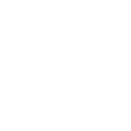
Pouvez-vous assurer
l'installation sans bloquer
nos services ?
Le mobilier proposé est-il
certifié et adapté aux
marchés publics ?