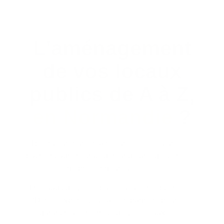
L'aménagement
de vos locaux
publics de A à Z,
en Normandie
?
Restructurer une mairie, une école ou un
bâtiment administratif demande une gestion
de projet rigoureuse.
De l’audit de vos espaces à la conception
3D, nos experts vous accompagnent pour
garantir la conformité de vos locaux.