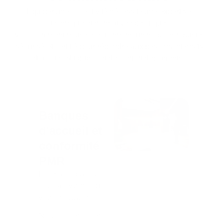
Équiper une collectivité nécessite une expertise
technique et normative spécifique.
Voici comment nous sélectionnons un mobilier robuste,
sécurisé et certifié pour répondre aux besoins intensifs
d’accueil du public et de confort des agents.
Banques
d'accueil et
conformité
PMR
Le hall d’accueil
est la vitrine de
votre institution.
Nous concevons