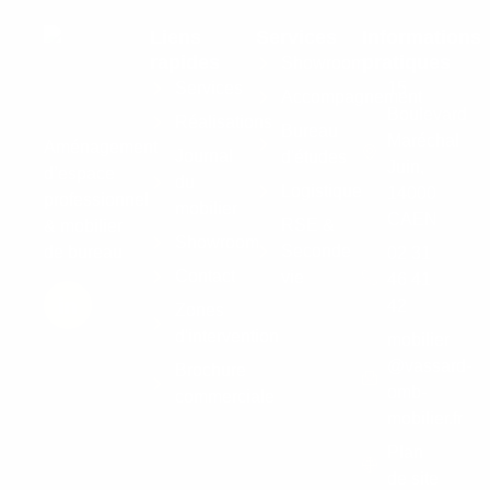
Liens
Services
Informations
rapides
pratiques
Showroom
Services
15
Accompagnement
Boulevard
Réalisations
Bureau
Maréchal
Aménagement
Journal
d'études
Juin,
d’espace
du
Logistique
14000
professionnel
mobilier
CAEN
RSE &
& mobilier
Showroom
Seconde
de bureau
02 31
Contact
vie
46 41
42
Zones
d'intervention
mobilier
@vassard-
Brochure
omb-
commerciale
mobilier.fr
Plan
de site