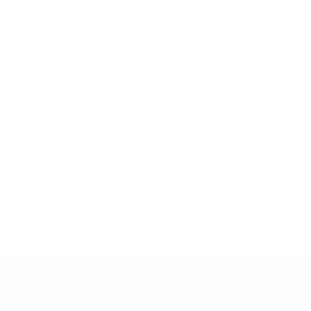
Notre équipe logistique assure ensuite une
installation « clés en main », prête à
l’emploi.
Valorisons ensemble le service
public avec des espaces sûrs,
durables et accueillants.
Prendre rendez-vous