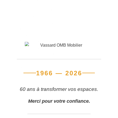
Nous installons des
rayonnages fixes ou
mobiles haute
densité. En
parallèle, nous
équipons vos salles
de restauration et
tisaneries avec du
mobilier robuste,
facile d’entretien et
1966 — 2026
respectant les
normes d’hygiène
strictes des
60 ans à transformer vos espaces.
collectivités.
Merci pour votre confiance.