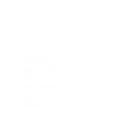
poste de travail de
vos agents.
Bureaux
administratifs
et
prévention
des TMS
Prévenir les
Troubles
Musculo-
Squelettiques
(TMS) dans la