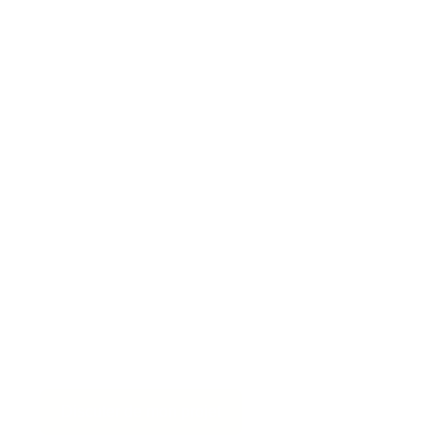
Discuter de mon projet