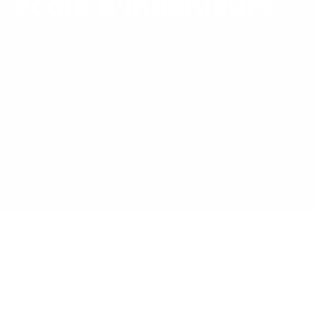
école d'ingénieurs
Nous avons équipé une école d’ingénieurs à Caen avec
du mobilier de haute technicité.
Notre équipe d’installateurs a déployé une
solution sur-mesure intégrant parfaitement l’outil
informatique au mobilier : bureaux à écrans
escamotables, intégration technique et câblage
et assises mobile