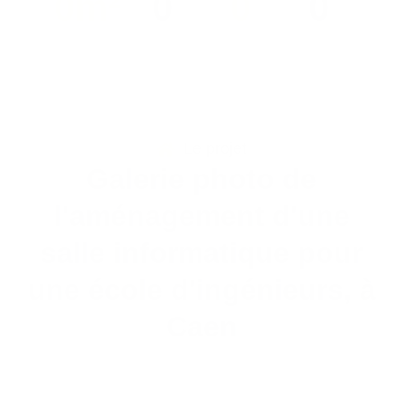
0
m²
0
0
0
Le projet
Galerie photo de
l'aménagement d'une
salle informatique pour
une école d'ingénieurs, à
Caen