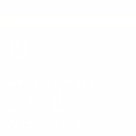
ELLE DE L'ENTREPRISE DU LUNDI 3 AOÛT AU VENDRED
LOGISTIQUE & MONTAGE INCLUS
ÉTUDE 3D
SAV 
Aménagement
d'une salle
informatique
modulable pour une