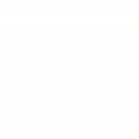
ELLE DE L'ENTREPRISE DU LUNDI 3 AOÛT AU VENDRED
TAGE INCLUS
ÉTUDE 3D
SAV INCLUS
SHOWROOM 
Activités
Réalisations
L’entreprise
Blog
C
 de bureau
Le siège est le premier
Pour prévenir les TMS
des assises robustes,
Nos gammes sont adapt
les morphologies.