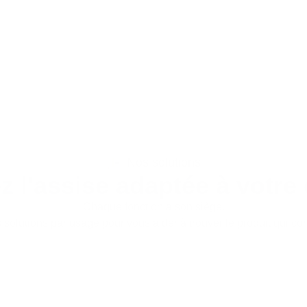
Nos solutions
z l'assise adaptée à votre
Chaque fonction a son siège.
solutions par usage pour vous aider à trouver le produit qui co