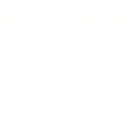
FERMETURE ANNU
SAV INCLUS
SHOWROOM 450M²
LOGISTIQUE & MON
Services
Produits
Sièges & fauteuils
professionnels