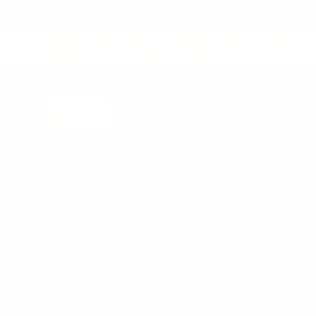
I 21 AOÛT INCLUS.
450M²
LOGISTIQUE & MONTAGE INCLUS
ÉTUDE 3D
ontact
Devis
 outil de travail de vos collaborateurs.
 (Troubles Musculo-Squelettiques), nous sélectionnons
 ergonomiques et design.
ées à tous les environnements professionnels et à toutes