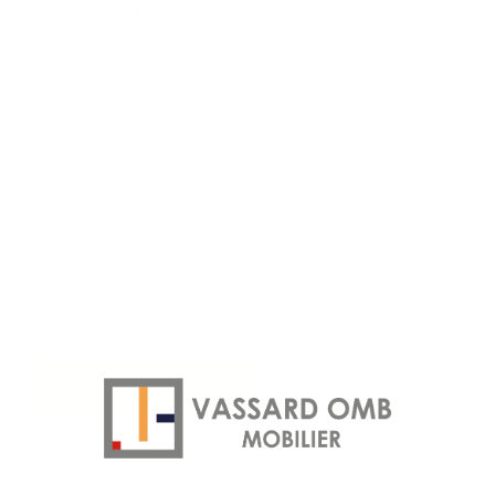
facile d’entretien et
coloré (mange-
debout, banquettes,
poufs) pour
encourager les
échanges informels
hors des heures de
cours.
Discuter de mon projet