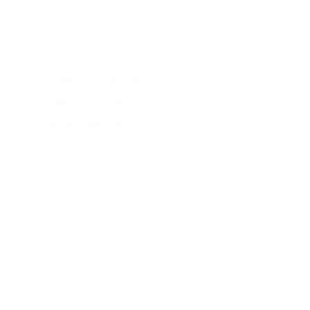
Cafétérias et
lieux de vie
étudiante
Les espaces de
pause et foyers sont
essentiels à
l’attractivité d’un
campus.
Nous aménageons
des zones de
restauration et de
détente avec du
mobilier robuste,