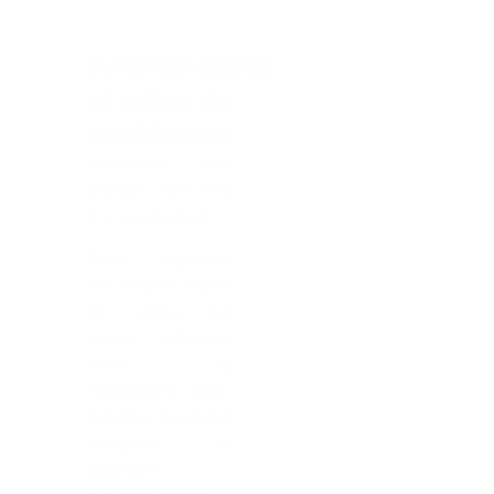
Amphithéâtres
et salles de
conférence
Optimisez vos
grands volumes
d’enseignement.
Nous équipons
les amphithéâtres
de sièges sur
poutre robustes,
fixes ou
rabattables, avec
tablettes écritoires
intégrées et
goulottes