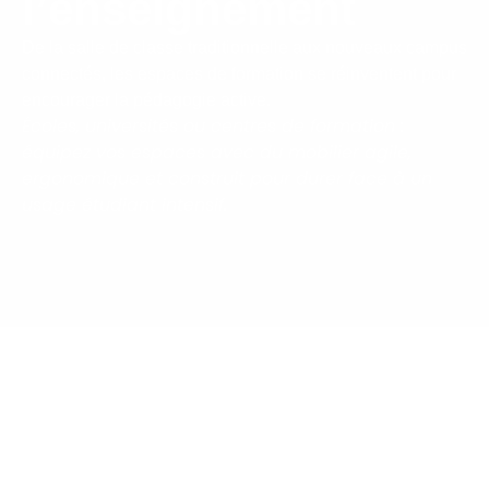
l’enseignement
De la salle de classe traditionnelle aux nouveaux campus
connectés, les espaces de formation se réinventent pour
encourager la pédagogie active.
Écoles, universités ou centres de formation :
équipez vos espaces avec du mobilier agile,
ergonomique et construit pour durer face à un
usage étudiant intensif.