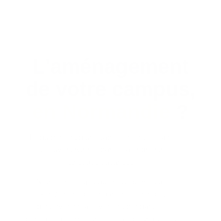
L'aménagement
de votre campus,
en Normandie
?
L’équipement d’un établissement scolaire
est souvent rythmé par le calendrier très
strict des vacances.
Notre force logistique nous permet de
stocker votre mobilier dans nos entrepôts et
d’intervenir massivement pendant les
périodes de fermeture estivale pour que tout