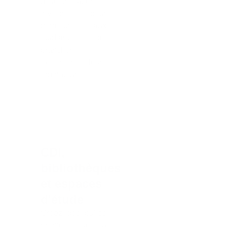
d’électrification
invisibles pour
permettre aux
étudiants de
brancher
facilement leurs
ordinateurs.
CDI,
bibliothèques
et espaces
d'étude
Créez des bulles
propices à la