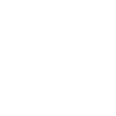
les normes de sécurité
incendie ?
Le mobilier est-il garanti
contre la casse ?
Pouvez-vous intervenir
pendant les vacances
scolaires ?