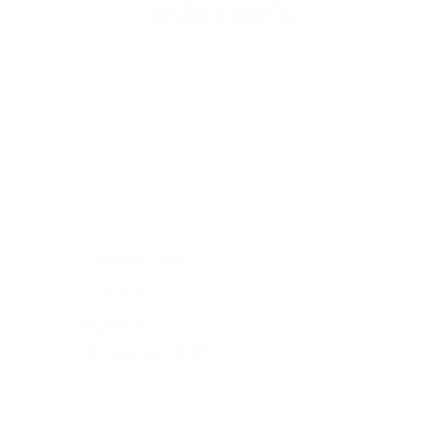
éducatifs
La modularité est le nouveau standard de
l’enseignement.
Voici comment nous aménageons des salles de cours et
des lieux de vie capables de s’adapter d’heure en heure
aux besoins des professeurs et des élèves.
Salles de
cours
agiles
(Classe 3.0)
Favorisez le travail
de groupe et
l’intelligence