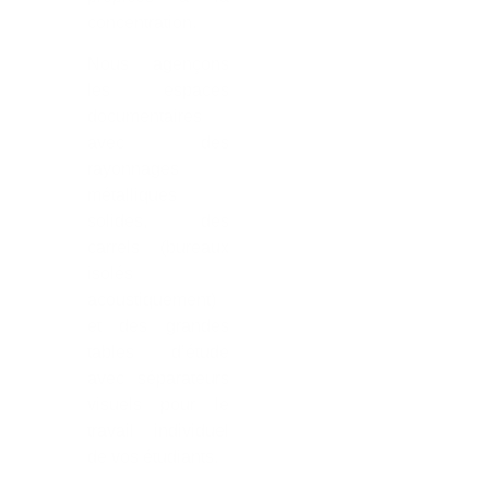
concentration.
Nous agençons
les espaces
documentaires
avec des
rayonnages
métalliques
solides, des
carrels (bureaux
isolés
acoustiquement)
et des grandes
tables d’étude
avec séparateurs
visuels pour le
travail individuel
de vos étudiants.