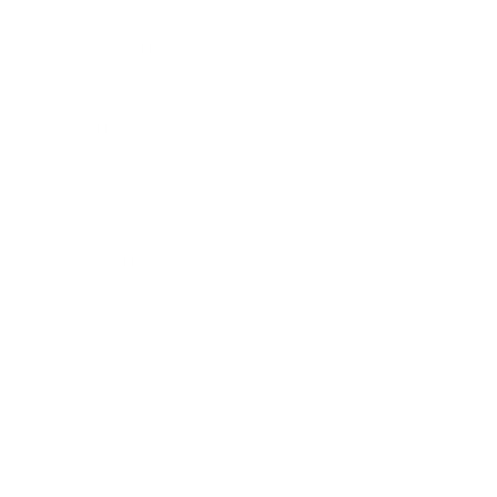
collective.
Nous installons du
mobilier ultra-
modulable :
chaises sur
roulettes avec
tablettes écritoires
rotatives, ou tables
aux formes
organiques qui
s’assemblent en
îlots en quelques
secondes pour
faciliter les ateliers
collaboratifs.