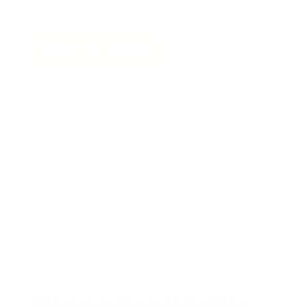
Discuter de mon projet
Foire aux questions
Questions fréquentes sur
le mobilier scolaire
Vos produits respectent-ils