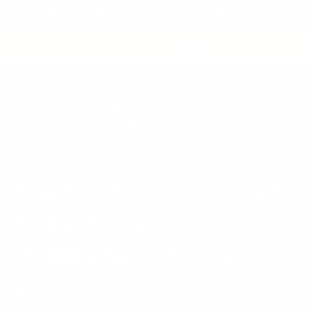
ELLE DE L'ENTREPRISE DU LUNDI 3 AOÛT AU VENDRED
LOGISTIQUE & MONTAGE INCLUS
ÉTUDE 3D
SAV IN
Mobilier scolaire et
solutions
d’aménagement
pour