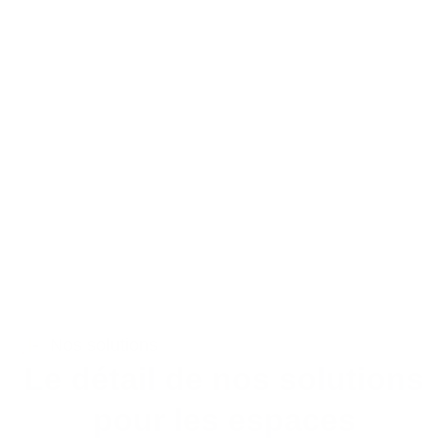
Nos solutions​
Le détail de nos solutions
pour les espaces