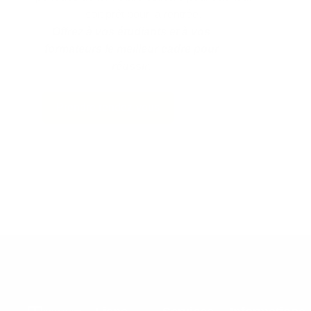
soit prêt pour la rentrée.
Offrez à vos étudiants et à vos
formateurs le meilleur cadre pour
réussir.
Prendre rendez-vous