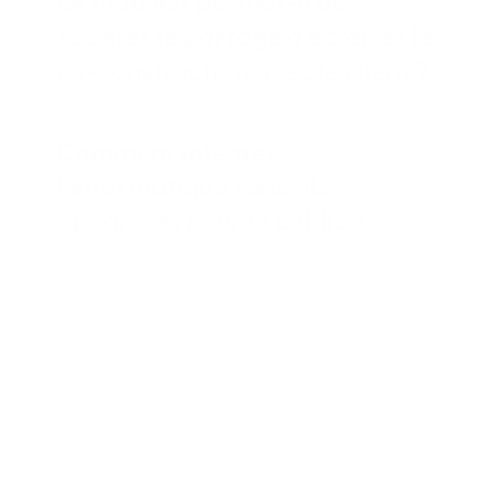
Le mobilier permet-il de
faciliter le partage d'écran et la
co-construction avec le client ?
Comment intégrer
l'informatique sans fils
apparents pour le public ?