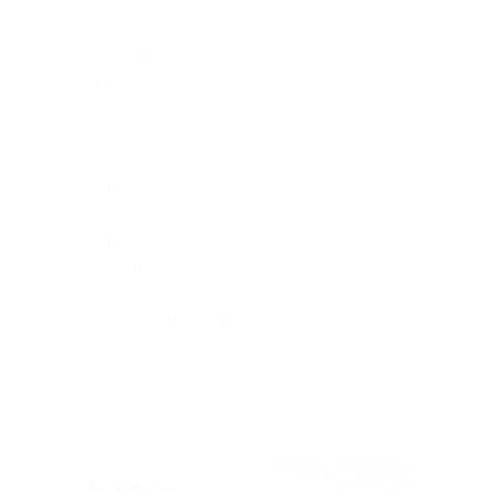
d’écran
(bureaux
compacts,
tables de
réunion
intégrées), tout
en assurant une
isolation
phonique
parfaite via des
cloisons
acoustiques
performantes.ant.
Espaces