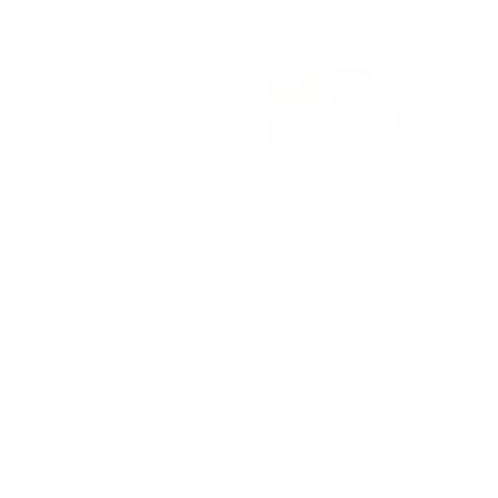
Bureaux de
conseillers
et co-
construction
La confiance
nécessite une
intimité absolue.
Nous équipons
les bureaux
fermés avec du
mobilier
facilitant
l’échange et le
partage