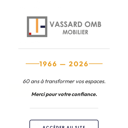
(lockers) et
espaces de
réunion pour
favoriser le travail
collaboratif de
vos équipes en
coulisses.
1966 — 2026
60 ans à transformer vos espaces.
Discuter de mon projet
Merci pour votre confiance.
Quelques projets
ACCÉDER AU SITE