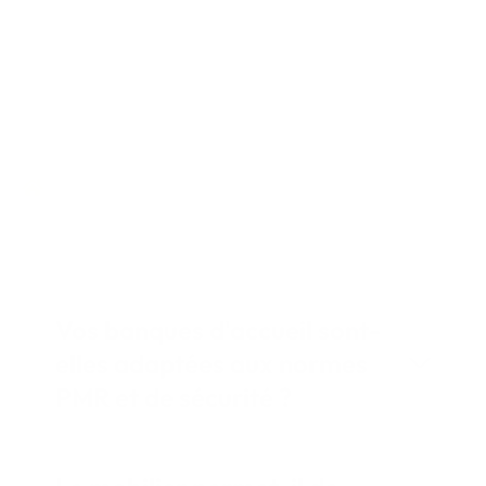
Foire aux questions
Questions fréquentes sur
l'aménagement d'agences
Vos banques d'accueil sont-
elles adaptées aux normes
PMR et de sécurité ?