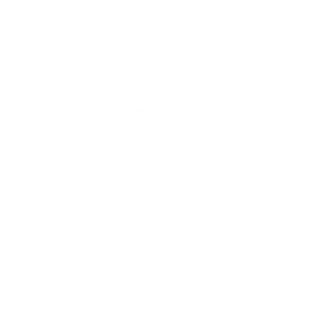
des zones
d’accueil
ouvertes et
dynamiques
(mange-debout
d’orientation,
bornes digitales,
comptoirs PMR)
pour accueillir le
client dès la
porte, réduire
l’attente perçue
et l’orienter
efficacement
vers son
conseiller.