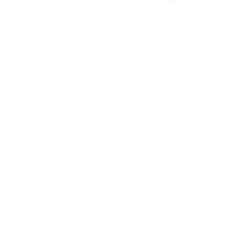
collaborateurs
Pour vos équipes
de gestion,
directeurs
d’agence et
fonctions
supports, nous
aménageons des
plateaux
tertiaires
performants.
Bureaux
ergonomiques
assis-debout,
solutions de
rangement
partagées