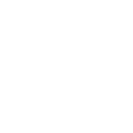
lounge et
attente
active
L’attente doit
devenir un
moment
agréable et
utile.
Nous créons des
salons
confortables
(soft seating)
intégrant des
fauteuils
chaleureux, des
prises de
recharge USB et