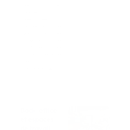
des tables
basses
électrifiées,
permettant à
vos clients de
travailler ou de
s’informer en
toute détente
avant leur
rendez-vous.
Back-office
et espaces
de travail