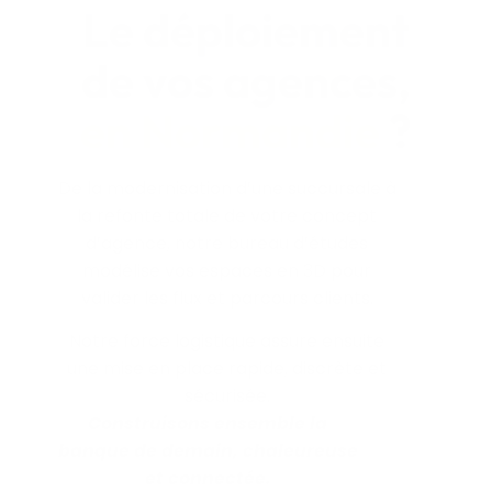
Le déploiement
de vos agences,
en Normandie
?
De la modernisation d’une succursale à
la refonte totale de votre concept
d’agence, notre bureau d’études
modélise vos espaces en 3D pour
valider les flux et parcours clients.
Notre force logistique assure ensuite
une mise en place rapide, discrète et
sécurisée.
Construisons ensemble la
banque de demain, chaleureuse
et connectée.