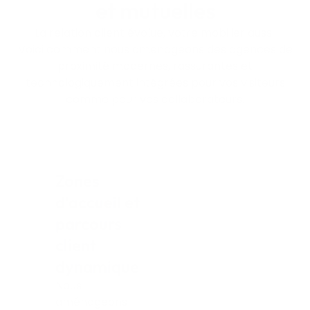
et mutuelles
La relation client évolue, votre mobilier aussi.
Voici comment nous aménageons des agences de
proximité modernes, rassurantes et
technologiquement intégrées pour vos visiteurs
comme pour vos collaborateurs.
Zones
d'accueil et
parcours
client
dynamique
Nous
aménageons