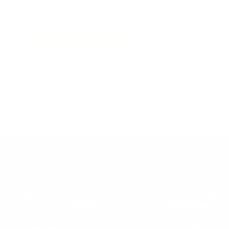
équipes.Contactez-nous pour une étude
personnalisée de vos espaces.
Demander un devis
Liens
Services
Informations
rapides
pratiques
Showroom
Aménagement
Services
15
d’espace
Accompagnement
Boulevard