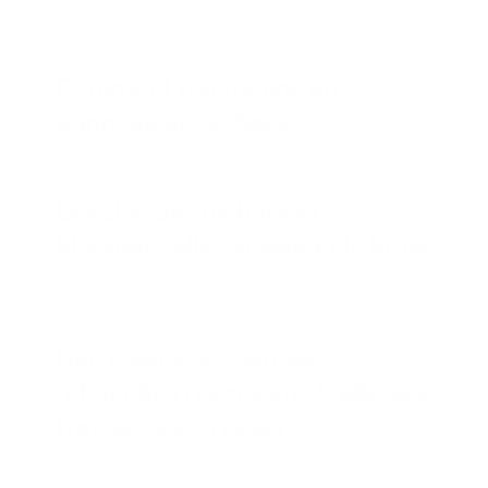
acoustique
Comment fonctionne un
panneau acoustique ?
Les cloisons de bureau
bloquent-elles vraiment le bruit
?
Une cabine acoustique
(Phonebox) nécessite-t-elle des
travaux électriques ?