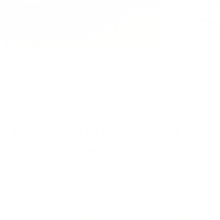
Nos solutions
Retrouvez le calme dans vos
espaces de travail
Chaque problème de bruit a sa solution technique.
Découvrez nos gammes conçues pour absorber la
réverbération, bloquer les conversations et restructurer
visuellement vos plateaux.