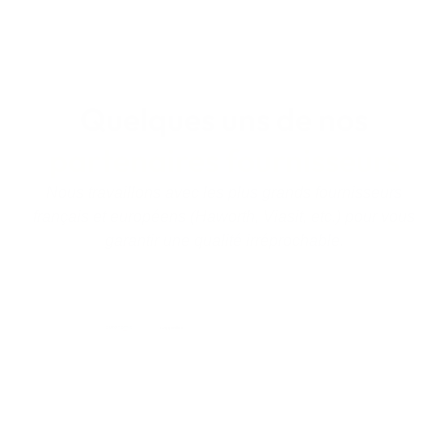
Quelques uns de nos
partenaires fournisseurs
Nous travaillons avec les plus grands fournisseurs
français et européens (Haworth, Viasit, etc.) pour vous
garantir une qualité irréprochable.