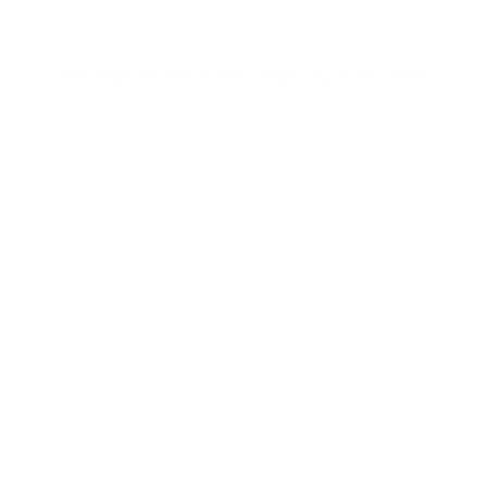
Installation sans travaux lourds
La mise en place de nos écrans, de nos dalles
suspendues ou le montage de nos cabines
insonorisées s’effectue rapidement par nos monteurs,
sans nécessiter de chantier perturbant l’activité de vos
équipes.
Foire aux questions
Questions fréquentes sur le confort