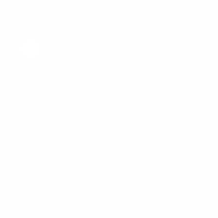
professionnel
Réalisations
Bureau
Maréchal
& mobilier
Journal
d'études
Juin,
de bureau
du
Logistique
14000
mobilier
CAEN
RSE &
Showroom
Seconde
02 31
Contact
vie
46 41
42
Zones
d'intervention
mobilier
@vassard-
Brochure
omb-
commerciale
mobilier.fr
Plan
de site
Politique de
confidentialit
& mentions
légales