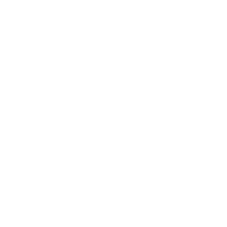
Où faut-il placer les
absorbants en priorité ?
Vos locaux ont un problème
acoustique
?
Ne laissez pas les nuisances sonores
impacter la productivité de vos