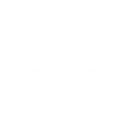
L’acoustique est une science précise. Nous étudions la
configuration de vos pièces (matériaux durs au sol,
surfaces vitrées, volumes) pour placer la bonne quantité
d’absorbants aux bons endroits.
Esthétisme et décoration
Le traitement sonore devient un véritable atout décoratif.
Tissus colorés, découpes sur mesure, formes
géométriques design… Nos solutions s’intègrent
naturellement à votre identité visuelle.