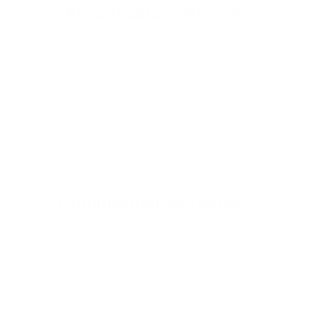
Électrification intégrée
Nos tables intègrent des trappes « Top Access » et des
boîtiers connectiques (secteur, USB, HDMI) directement
dans le plateau pour brancher vos équipements
proprement.
Optimisation de l'espace
Notre bureau d’études modélise vos salles en 3D pour
s’assurer que l’intégration de la table laisse un recul
suffisant pour les chaises, une bonne circulation et un
angle de vue optimal vers vos écrans.