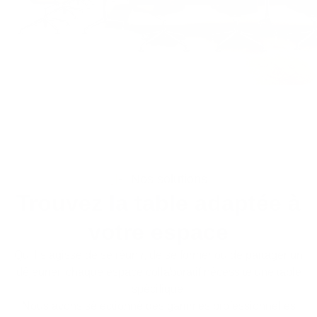
Nos solutions
Trouvez la table adaptée à
votre espace
Qu’il s’agisse de se réunir, de se former ou de partager un
déjeuner, chaque espace collaboratif nécessite une table
spécifique.
Nous avons sélectionné des gammes professionnelles