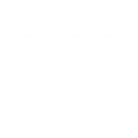
Livraison et montage minutieux
L’assemblage de grands plateaux de réunion (parfois en
plusieurs parties) exige de la technique. Nos monteurs
assurent la livraison, l’installation de niveau et la
récupération des emballages directement sur site.
Foire aux questions