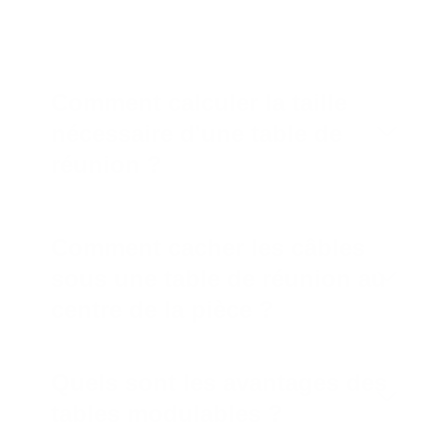
Questions fréquentes sur
l'aménagement de salle de réunion
Comment calculer la taille
nécessaire d'une table de
réunion ?
Comment cacher les câbles
sous une table de réunion au
centre de la pièce ?
Quels sont les avantages des
tables modulables ?