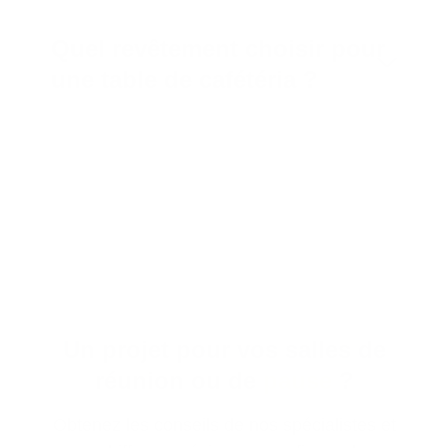
Quel revêtement choisir pour
une table de cafétéria ?
Un projet pour vos salles de
réunion ou de
pause
?
Obtenez les conseils de nos spécialistes et