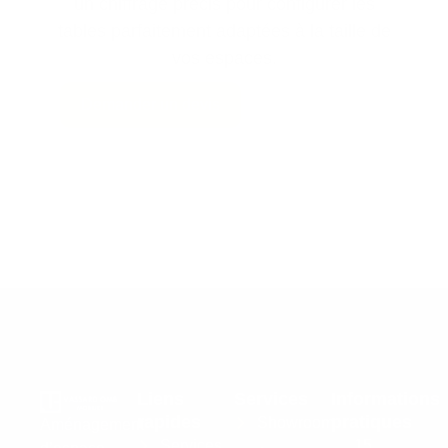
un chiffrage précis pour configurer les
tables parfaitement adaptées à la taille de
vos espaces.
Demander un devis
Liens
Services
Informations
rapides
pratiques
Showroom
Aménagement
Services
15