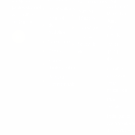
d’espace
Accompagnement
Boulevard
professionnel
Réalisations
Bureau
Maréchal
& mobilier
Journal
d'études
Juin,
de bureau
du
Logistique
14000
mobilier
CAEN
RSE &
Showroom
Seconde
02 31
Contact
vie
46 41
42
Zones
d'intervention
mobilier
@vassard-
Brochure
omb-
commerciale
mobilier.fr
Plan
de site
Politique de
confidentialit
& mentions