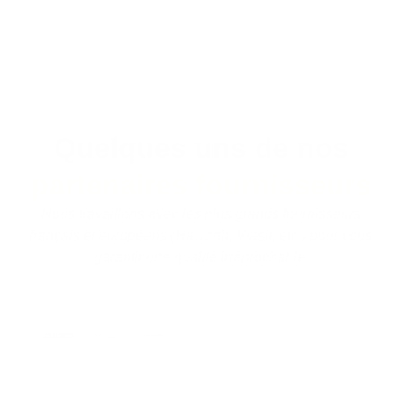
Quelques uns de nos
partenaires fournisseurs
Nous travaillons avec les plus grands fournisseurs
français et européens (Haworth, Viasit, etc.) pour vous
garantir une qualité irréprochable.