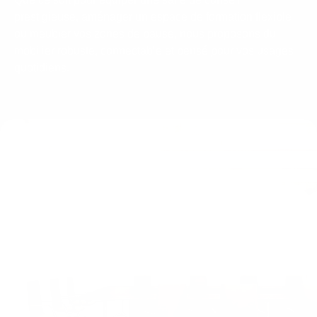
prestigieuse, aménager un espace de formation flexible
ou meubler vos zones de pause, nous proposons du
mobilier robuste, connectable et pensé pour vos usages
quotidiens.