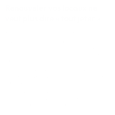
Renouveler vos locaux ne
veut plus dire « tout jeter »
Vos anciens meubles sont des ressources.
Grâce à notre filière normande de réemploi, nous
activons la solution la plus vertueuse pour chaque pièce
de votre parc : revente, reconditionnement, recyclage
agréé.
Un circuit court qui réduit votre empreinte carbone et
allège votre budget, tout en alimentant concrètement vos
indicateurs RSE.
Nous travaillons avec des fournisseurs locaux basés en
Normandie et en Bretagne, permettant de réduire
l’empreinte carbone de nos déplacements.
Nous sommes très attentifs à sélectionner des