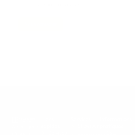
locaux, sans-sous traitance.
Nous contacter
Liens
Services
Informations
rapides
pratiques
Showroom
Aménagement
Services
15
d’espace