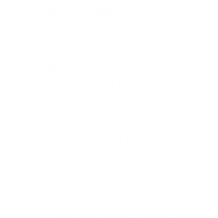
Quelle est la différence entre
"occasion" et "reconditionné" ?
Quelle est la provenance de
votre mobilier de bureau
d'occasion ?
Avez-vous des lots suffisants
de mobilier de seconde vie
pour aménager un open space
complet ?
Vendez-vous aux particuliers ?