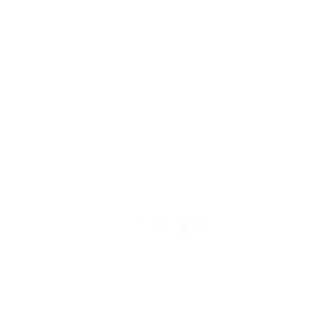
Accompagnement & conseils
Bureau d'études
Logistique
RSE & Seconde vie
Catalogue
PDF