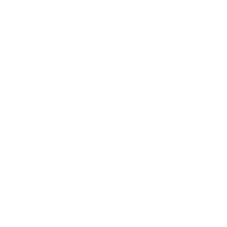
Accompagnement
Boulevard
professionnel
Réalisations
Bureau
Maréchal
& mobilier
Journal
d'études
Juin,
de bureau
du
Logistique
14000
mobilier
CAEN
RSE &
Showroom
Seconde
02 31
Contact
vie
46 41
42
Zones
d'intervention
mobilier
@vassard-
Brochure
omb-
commerciale
mobilier.fr
Plan
de site
Politique de
confidentialit
& mentions