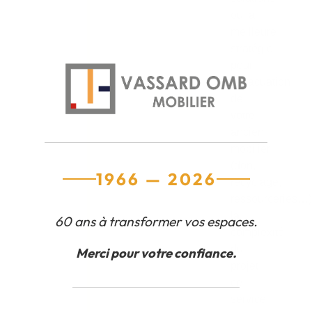
ou la
meilleure
stratégie
pour
l’évacuation
de
votre
ancien
mobilier
(don,
1966 — 2026
recyclage,
ressourceries…)
la
60 ans à transformer vos espaces.
complexité
du
Merci pour votre confiance.
projet,
ce
service