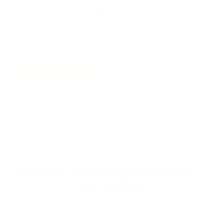
s’équiper tout en
répondant aux
obligations de la
loi AGEC.
Demander un devis
Notre processus
Comment donner une seconde vie à
votre mobilier ?
La gestion de fin de vie de mobilier peut être un casse-
tête logistique. Nous avons simplifié le processus pour