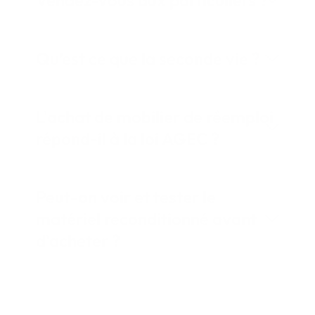
Qu’est ce que la seconde vie ?
L'achat de mobilier de réemploi
répond-il à la loi AGEC ?
Peut-on voir et tester le
matériel reconditionné avant
d'acheter ?