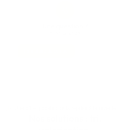
Une question ?
02 31 46 41 42
Formulaire de contact
Une offre globale : de la reprise à la revente
Nos solutions : tri,
valorisation,