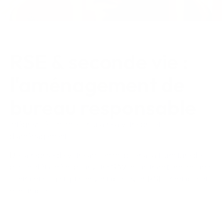
RSE & seconde vie :
l'aménagement de
bureau responsable
Intégrez l’économie circulaire à votre projet
d’aménagement.
De la reprise de votre ancien mobilier à la fourniture de
pièces détachées pour votre SAV, nous transformons une
contrainte logistique en véritable levier RSE : rentable et
mesurable.