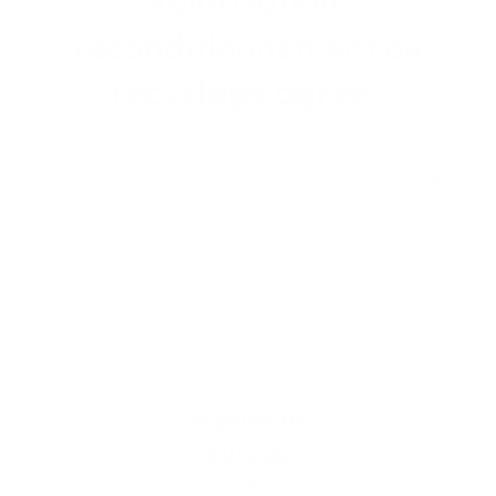
reconditionnement ou
recyclage agréé .
Ne gérez plus la fin de vie de votre mobilier comme une
contrainte, mais comme une opportunité.
Nous activons tous les leviers de l’économie circulaire
pour valoriser votre parc existant ou vous équiper à
moindre coût.
Reprise de
bureau
Démontage et