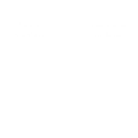
évacuation rapide
de vos anciens
locaux par nos
Audit &
Reprise de
propres équipes
inventaire
mobilier
logistiques, en
toute sécurité.
Évaluation sur
Vos équipements
site de votre parc
en bon état seront
mobilier
utilisés en
professionnel
seconde vie via
pour identifier
les ressourceries.
immédiatement
Moins de déchets,
son potentiel de
moins de budget
réemploi ou de
à mobiliser.
recyclage.