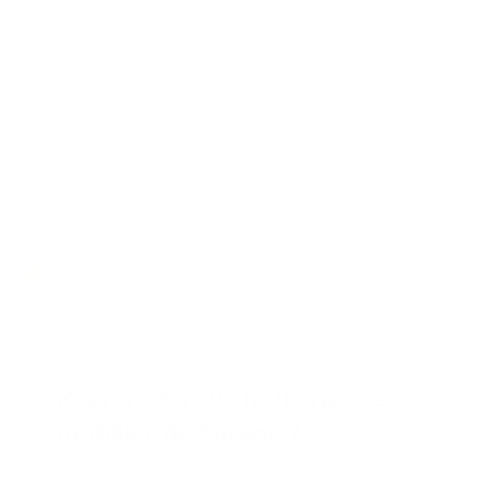
Foire aux questions
Questions fréquentes sur la RSE et la
seconde vie du mobilier de bureau
Reprenez-vous tout type de
mobilier de bureau ?