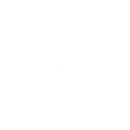
Filières
Bilan
agréées
carbone
Le mobilier en fin
Les fournisseurs
de vie est orienté
sont capables
vers des éco-
de nous
organismes
transmettre
certifiés
l’empreinte
(Valdelia). Zéro
carbone, ainsi
Vente de
enfouissement,
que le taux de
mobilier
traçabilité
matière
garantie,
d'occasion
recyclées et
conformité AGEC
l’indice de
Mobilier
assurée.
recyclabilité du
d’occasion de
produit dans sa
marques
globalité.
professionnelles.
Une solution
idéale à moindre
coût pour