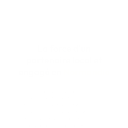
La force d'un
partenaire local et
engagé en
Normandie
Privilégiez un partenaire
indépendant qui favorise les
circuits courts (fabricants français
et européens) et vous assure un
service 100% maîtrisé, du conseil
initial jusqu’au montage dans vos