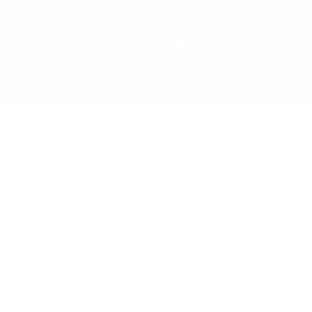
légales
VASSARD OMB MOBILIER © 2026