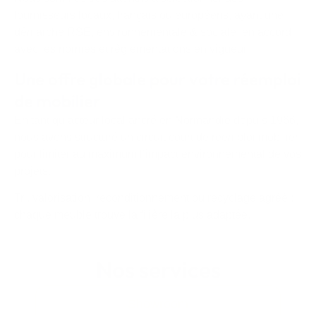
fournisseurs locaux, français ou européens, ayant une
démarche RSE, environnementale & sociale, en accord
avec les normes et règlementations en vigueur.
Une offre globale pour votre réemploi
de mobilier
En tant qu’acteur local ancré en Normandie depuis 1966,
nous avons structuré un circuit court de réemploi mobilier
pour limiter au maximum l’impact environnemental de vos
projets.
Tri, valorisation, reconditionnement ou recyclage agréé :
chaque meuble trouve la filière la plus adaptée.
Nos services
Showroom