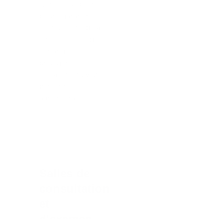
(vitrés ou pleins)
pour garantir le
secret médical
lors des
échanges et
protéger
efficacement votre
personnel
administratif.
Salles de
consultation
et
d'examen