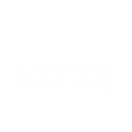
L'aménagement
de votre cabinet,
en Normandie
?
De la rénovation de votre cabinet libéral à
l’équipement complet d’une maison
médicale, notre bureau d’études gère votre
projet dans le strict respect des normes