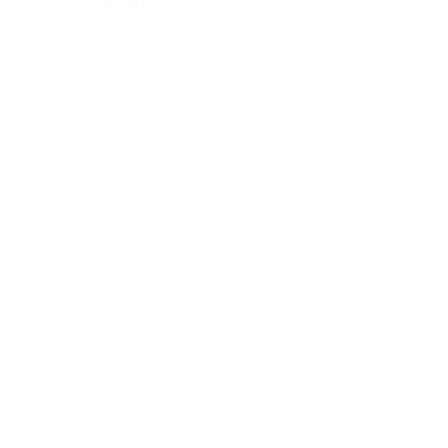
Le bureau du
praticien est son
premier outil de
travail.
Nous associons
des bureaux
ergonomiques
pour la saisie
informatique à du
mobilier de
rangement
hautement
sécurisé
(armoires à
rideaux
verrouillables)
pour protéger les