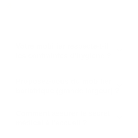
Foire aux questions
Questions fréquentes sur
l'aménagement médical
Votre mobilier respecte-t-il
les contraintes d'hygiène ?
Proposez-vous du mobilier
bariatrique (grande largeur) ?
Comment assurer le secret
médical à l'accueil ?