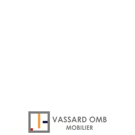
Nous concevons
des salles de pause
et de restauration
confortables et
déconnectantes,
équipées de
fauteuils relax et de
tisaneries
fonctionnelles pour
recharger les
batteries entre deux
gardes.
Discuter de mon projet