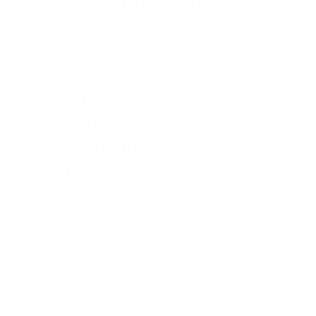
ergonomique, facile d’entretien et adapté aux protocoles
stricts de l’accueil patient et du soin.
Salles
d'attente
rassurantes
et
inclusives
L’attente est
souvent source de
stress.
Nous
aménageons des
espaces apaisants