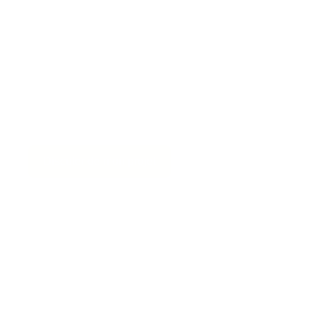
Discuter de mon projet