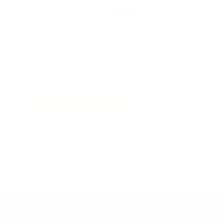
sanitaires et PMR.
Notre équipe logistique assure une livraison
et un montage soignés, sans perturber
l’accueil de vos patients.
Concevons des espaces où la santé
rime avec sérénité.
Prendre rendez-vous