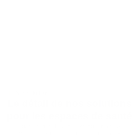
Nos solutions​
Le détail de nos solutions
pour les espaces de santé
L’équipement médical exige une rigueur absolue.
Voici comment nous sélectionnons un mobilier