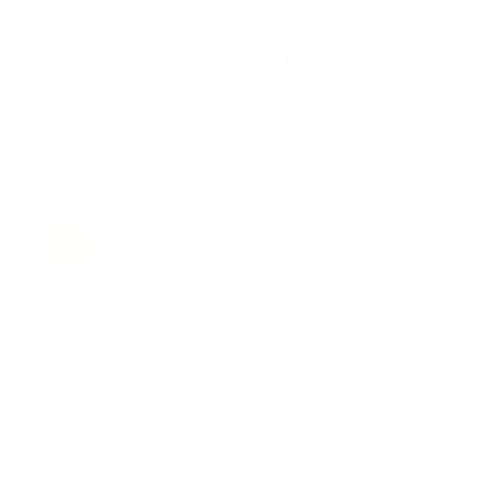
Liens
Services
Informations
rapides
pratiques
Showroom
Aménagement
Services
15
d’espace
Accompagnement
Boulevard
professionnel
Réalisations
Bureau
Maréchal
& mobilier
Journal
d'études
Juin,
de bureau
du
Logistique
14000
mobilier
CAEN
RSE &
Showroom
Seconde
02 31
Contact
vie
46 41
42
Zones
d'intervention
mobilier
@vassard-
Brochure
omb-
commerciale
mobilier.fr
Plan