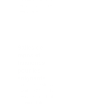
dossiers de vos
patients en toute
conformité.
Salles de
repos et
tisaneries
pour les
soignants
La qualité de vie au
travail (QVT) du
personnel médical
est primordiale.