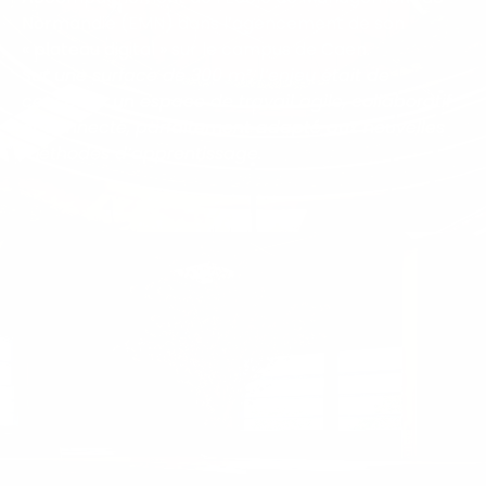
Normandie (EMN) dans l’agencement de son
« plateau digital » sur le campus de Caen.
Sur une surface de 300 m², l’enjeu était de
concevoir un espace de travail agile, collaboratif
et connecté, parfaitement adapté aux nouvelles
méthodes d’apprentissage.