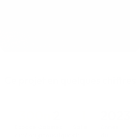
Ce projet en quelques chiffres
300
m²
2
1
2023
Espace
Cabines
Salle
Année
aménagé
acoustiques
de
du