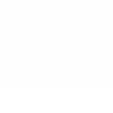
commerciale
mobilier.fr
Plan
de site
Politique de
confidential
& mentions
légales
VASSARD OMB MOBILIER © 2026