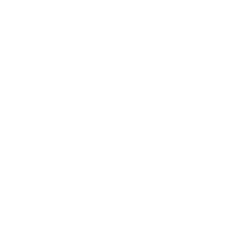
avec nos
composez avec
vous-même la
nous un
experts en
chute immédiate
« moodboard »
des décibels.
direct
(planche
Profitez de votre
tendance) à
visite pour
l’image de votre
échanger à
marque.
propos de vos
idées avec un
chef de projet
dédié, qui
connaît
parfaitement les
contraintes
métier.
Demander un devis