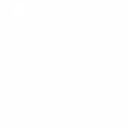
Logistique
14000
mobilier
CAEN
RSE &
Showroom
Seconde
02 31
Contact
vie
46 41
42
Zones
d'intervention
mobilier
@vassard-
Brochure
omb-
commerciale
mobilier.fr
Plan
de site
Politique de
confidentialit
& mentions
légales
VASSARD OMB MOBILIER © 2026