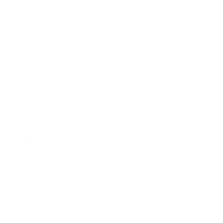
Comparer
les finitions
et
matériaux
Accédez à nos
Tester
Découvrir
nuanciers
physiques (bois,
l'ergonomie
les bureaux
métal, tissus) pour
des sièges
assis-
créer une
de bureau
debout
harmonie parfaite
dans vos
Ajustez les
Essayez la fluidité
bureaux.
mécanismes
des plateaux
synchrones et
motorisés, validez
comparez le
leur stabilité et
soutien lombaire
découvrez nos