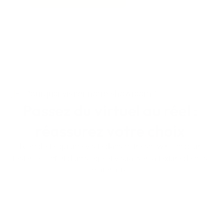
Pourquoi visiter notre showroom ?
Passez du virtuel au réel :
réassurez votre choix
Rien de tel qu’une visite dans notre show room pour
tester le confort d’un siège et visualiser la texture de nos
matériaux.