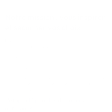
Notre mission : vous inspirer
et sécuriser vos choix
Plus qu’une simple exposition, notre showroom est un
véritable outil de travail pour votre entreprise.
Nous y présentons les dernières tendances de
l’aménagement (flex office, confort acoustique) et nos
produits phares.
C’est le lieu idéal pour valider le confort d’une assise ou
la couleur d’un plateau avant de lancer l’étape décisive
de la modélisation 3D.
L'étape clé pour les décideurs
normands