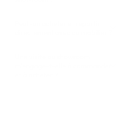
Peut-on acheter et repartir
directement avec du mobilier ?
Une visite au showroom
m'engage-t-elle à commander
et à acheter ?