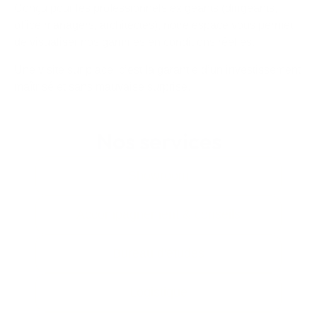
Conçu pour les professionnels exigeants (dirigeants,
office managers, architectes), notre espace vous permet
de visualiser nos gammes en conditions réelles.
Une visite sur place, c’est la garantie d’un investissement
maîtrisé et sans mauvaise surprise.
Nos services
Showroom
Accompagnement & conseils
Bureau d'études
Logistique