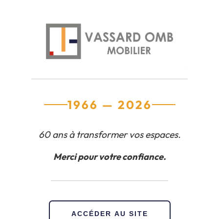
Juin
à
Caen,
avec
un
parking
privé
gratuit
1966 — 2026
à
votre
disposition.
60 ans à transformer vos espaces.
Merci pour votre confiance.
Visite
guidée
et
ACCÉDER AU SITE