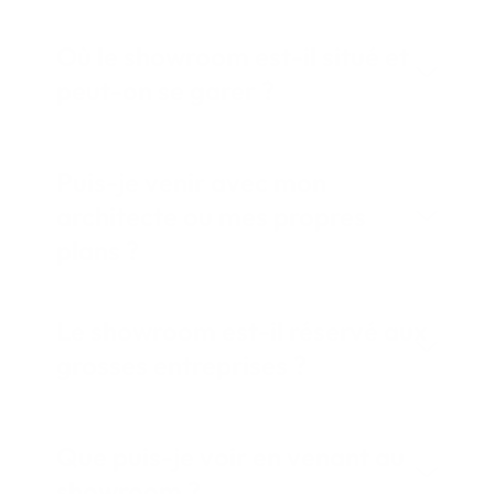
Où le showroom est-il situé et
peut-on se garer ?
Puis-je venir avec mon
architecte ou mes propres
plans ?
Le showroom est-il réservé aux
grosses entreprises ?
Que puis-je voir en venant au
showroom ?