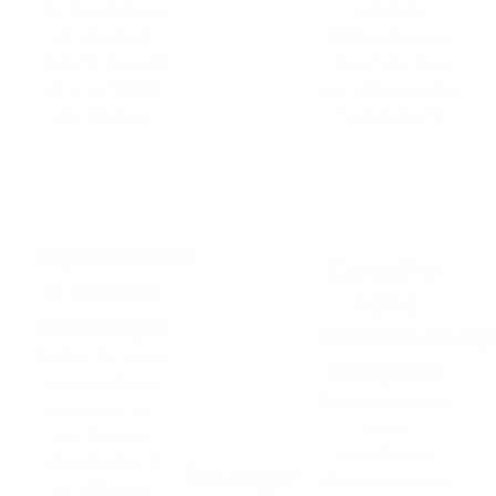
de nos gammes
solutions
phares pour
intelligentes pour
garantir la santé
dissimuler tous
et le confort de
vos câbles (cable
vos équipes.
management).
Expérimenter
Consulter
le confort
notre
acoustique
matériauthèq
Entrez dans une
complète
cabine (phone
Manipulez notre
box), touchez
vaste
nos cloisons
bibliothèque
absorbantes et
Échanger
d’échantillons et
constatez par