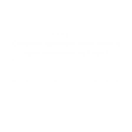
Notre processus
Comment optimiser votre venue à
notre showroom de Caen ?
Pour que cette visite soit la plus productive possible,
nous vous recommandons un parcours simple et
éprouvé.
Gagnez du temps et affinez votre projet étape par étape.