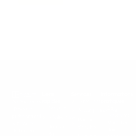
Liens
Services
Informations
rapides
pratiques
Showroom
Aménagement
Services
15
d’espace
Accompagnement
Boulevard
professionnel
Réalisations
Bureau
Maréchal
& mobilier
Journal
d'études
Juin,
de bureau
du