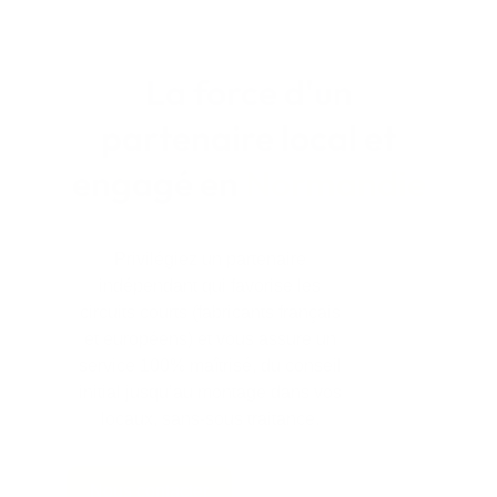
La force d'un
partenaire local et
engagé en
Normandie
Privilégiez un partenaire
indépendant qui favorise les
circuits courts (fabricants français
et européens) et vous assure un
service 100% maîtrisé, du conseil
initial jusqu’au montage dans vos
locaux, sans-sous traitance.
Nous contacter