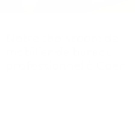
Notre showroom de
mobilier de bureau
professionnel à Caen
Toucher les matériaux, tester un siège ergonomique,
apprécier le silence d’une cabine acoustique…
Notre showroom de 450 m² à Caen est un espace de
découverte 100% dédié aux visiteurs.
Venez vous inspirer, consulter notre matériauthèque et
rencontrer nos experts pour donner vie à vos futurs
locaux.