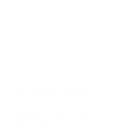
Foire aux questions
Questions fréquentes sur notre
showroom de Caen
Faut-il prendre rendez-vous
pour visiter le showroom ?
Quelles sont les horaires
d'ouverture ?