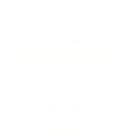
RSE & Seconde vie
Catalogue
PDF
Une question ?
02 31 46 41 42
Formulaire de contact