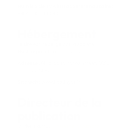
Numéro de TVA intracommunautaire :
FR94 493 384 093
Hébergement
Le site est hébergé par la société
Hostinger
International Ltd.
Adresse :
61 Lordou Vironos Street, 6023
Larnaca, Chypre
Site web :
www.hostinger.fr
Directeur de la
publication
Olivier TREMEL —
otremel @vassard-