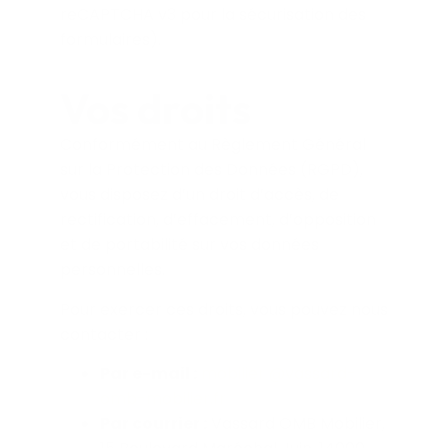
reCAPTCHA v3 pour la sécurisation des
formulaires).
Vos droits
Conformément au Règlement Général
sur la Protection des Données (RGPD),
vous disposez d’un droit d’accès, de
rectification, d’effacement, d’opposition
et de portabilité sur vos données
personnelles.
Pour exercer ces droits, vous pouvez nous
contacter :
Par e-mail :
mobilier @vassard-
omb-mobilier.fr
Par courrier :
Vassard OMB Mobilier,