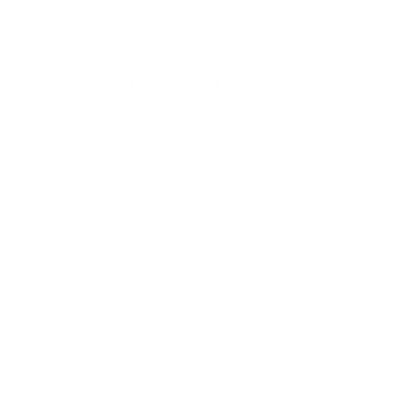
formulaires). Ces cookies ne
nécessitent pas votre
consentement.
Cookies analytiques
: nous
utilisons Google Analytics 4 (GA4)
pour mesurer l’audience de notre
site de manière anonymisée. Ces
cookies sont déposés uniquement
après recueil de votre
consentement.
Vous pouvez accepter ou refuser les
cookies analytiques via la bannière de
gestion des cookies présente sur notre
site. Vous pouvez également paramétrer
votre navigateur pour refuser l’ensemble
des cookies, ce qui peut affecter
certaines fonctionnalités du site.