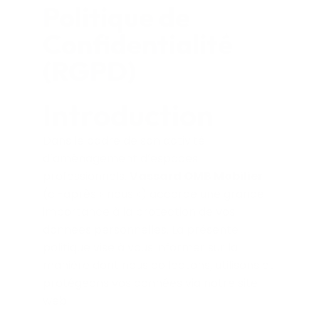
Politique de
Confidentialité
(RGPD)
Introduction
Dans le cadre de son activité
d’aménagement d’espaces
professionnels,
Vassard OMB Mobilier
(ci-après « nous ») accorde une grande
importance à la protection de vos
données personnelles. La présente
politique vise à vous informer sur la
manière dont nous collectons, utilisons et
protégeons vos données via notre site
web.