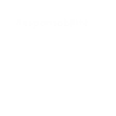
préalable de Vassard OMB Mobilier.
Responsabilité
Vassard OMB Mobilier s’efforce de fournir
sur le site des informations aussi précises
que possible.
Toutefois, l’entreprise ne pourra être
tenue responsable des omissions,
inexactitudes et carences dans la mise à
jour, qu’elles soient de son fait ou du fait
des tiers partenaires qui lui fournissent
ces informations.