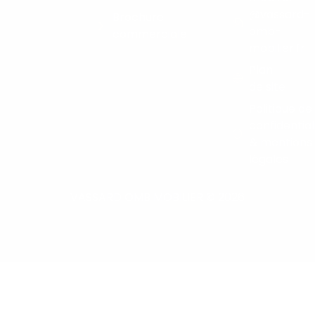
@vassard-
Brochure
omb-
commerciale
mobilier.fr
Plan
de site
Politique de
confidential
& mentions
légales
VASSARD OMB MOBILIER © 2026