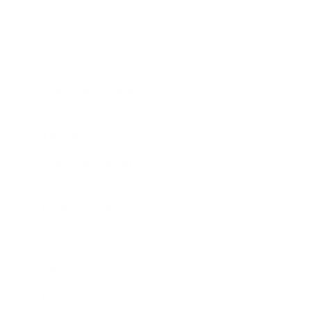
Le présent site internet, accessible à
l’adresse
www.vassard-omb-
, est édité par la société
mobilier.fr
Vassard OMB Mobilier.
Adresse du siège social :
15 Boulevard
Maréchal Juin, 14000 Caen, France
Téléphone :
02 31 46 41 42
Adresse e-mail :
mobilier @vassard-
omb-mobilier.fr
Forme juridique :
SASU (Société par
Actions Simplifiée Unipersonnelle) au
capital de 400 001 €
SIRET :
493 384 093 00016
RCS :
493 384 093 R.C.S. Caen