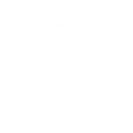
omb-mobilier.fr
Propriété
intellectuelle
L’ensemble du contenu de ce site (textes,
images, photographies, logos, vidéos,
architecture) est la propriété exclusive
de Vassard OMB Mobilier ou de ses
partenaires.
Toute reproduction, représentation,
modification, publication, adaptation de
tout ou partie des éléments du site, quel
que soit le moyen ou le procédé utilisé,
est interdite sans l’autorisation écrite