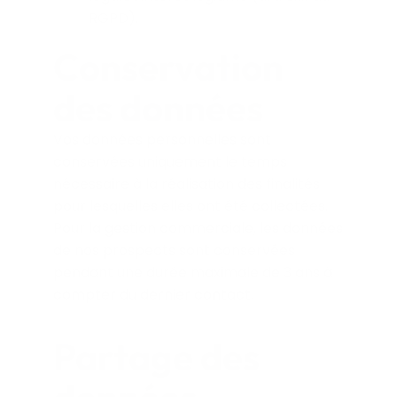
RGPD).
Conservation
des données
Vos données personnelles sont
conservées uniquement le temps
nécessaire à la réalisation des finalités
pour lesquelles elles ont été collectées.
Pour la gestion commerciale, les données
de nos prospects sont conservées
pendant une durée maximale de 3 ans à
compter du dernier contact.
Partage des