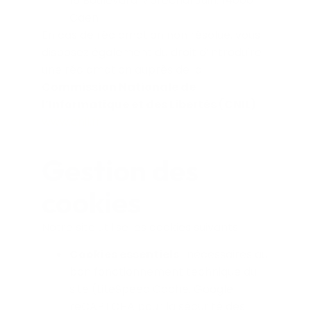
15 Boulevard Maréchal Juin, 14000
Caen
En cas de réclamation non résolue, vous
disposez également du droit d’introduire
une réclamation auprès de la
Commission Nationale de
l’Informatique et des Libertés (CNIL)
:
www.cnil.fr
Gestion des
cookies
Notre site utilise les cookies suivants :
Cookies essentiels
: nécessaires au
bon fonctionnement technique du
site (LiteSpeed Cache, Google
reCAPTCHA pour la sécurité des