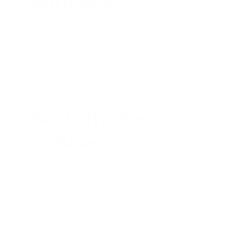
données
Vos données personnelles sont
strictement confidentielles et destinées
uniquement aux équipes de Vassard OMB
Mobilier. Elles ne seront en aucun cas
vendues, louées ou cédées à des tiers à
des fins commerciales.
Sécurité des
données
Nous mettons en œuvre toutes les
mesures techniques et organisationnelles
nécessaires pour protéger vos données
contre toute perte, accès non autorisé
ou altération (notamment via l’utilisation
de protocoles sécurisés et de l’outil