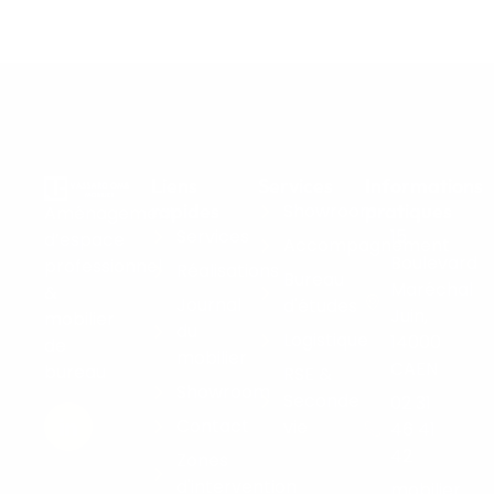
Liens
Services
Informations
rapides
Showroom
pratiques
Aménagement
Services
15
d’espace
Accompagnement
Boulevard
professionnel
Réalisations
Bureau
Maréchal
&
Journal
d'études
Juin,
mobilier
du
Logistique
14000
de
mobilier
CAEN
bureau
RSE &
Showroom
Seconde
02 31
Contact
vie
46 41
42
Zones
d'intervention
mobilier