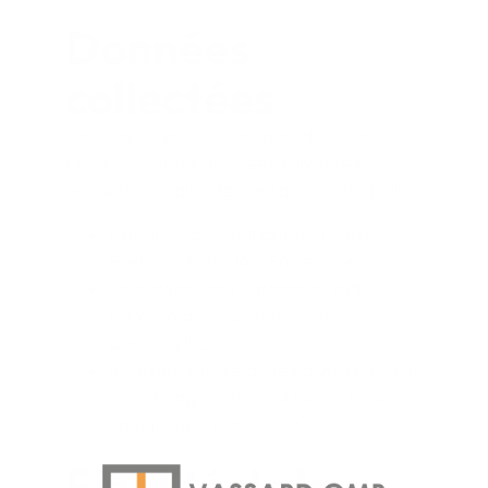
Données
collectées
Nous sommes susceptibles de collecter
et de traiter les données suivantes via
notre formulaire de contact ou de devis :
Données d’identification (Nom,
Prénom, Fonction, Entreprise)
Coordonnées (Adresse e-mail,
Numéro de téléphone, Code
postal/Ville)
Informations relatives à votre projet
d’aménagement (surfaces, besoins
spécifiques, messages)
Finalité de la