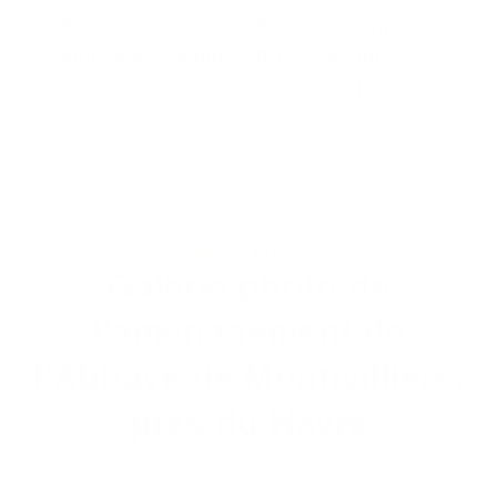
Espace
Assises
Banque
Année
aménagé
lounge
d'accueil
du
projet
Le projet
Galerie photo de
l'aménagement de
l'Abbaye de Montivilliers,
près du Havre