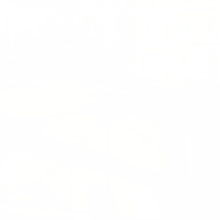
formation et de réunion de la prestigieuse Abbaye de
Montivilliers.
Pour créer un environnement de travail dynamique et
hybride, notre aménagement s’est articulé autour de
plusieurs zones clés : les espaces collaboratifs et lounge,
les bureaux et open spaces, les salles de réunion et de
séminaire.