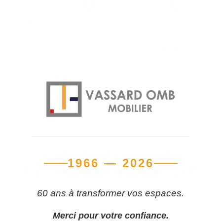
0
m²
0
0
0
Espace
Espace
Banquettes
Année
aménagé
accueil
modulables
du
&
projet
lounge
Le projet
Galerie photo de
1966 — 2026
l'aménagement de NXP
Semiconductors, à
60 ans à transformer vos espaces.
Colombelles
Merci pour votre confiance.