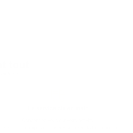
t tout
omplète et
Le service clé en main
Concentrez-vous sur votre activité.
os propres équipes de poseurs assurent la logistique, le