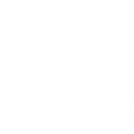
e
La tranquillité d'esprit
Tous nos équipements sont sélectionnés pour répondre
aux contraintes des espaces professionnels : normes de
sécurité (anti-feu), accessibilité (PMR) et haute résistance à
l'usure.
pirations pour l'aménagem
des ambiances que nous pouvons recréer dans vos espaces.
rs sont là pour adapter ces inspirations aux dimensions et aux 
vos locaux.