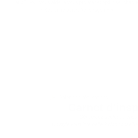
et 3D pour vous aider à vous projeter et optimiser chaqu
mètre carré avant l'aménagement.
Galerie de réalisations
Carnet d'ins
Découvrez quelques-unes 
Un style vous interpelle ?
Nos conseille