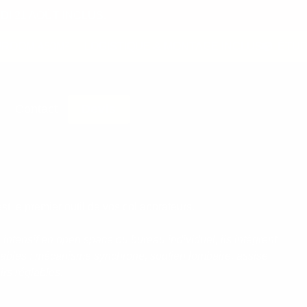
I 21 AOÛT INCLUS.
OM 450M²
LOGISTIQUE & MONTAGE INCLUS
ÉTUDE 
Contact
Devis
st le premier outil de vos collaborateurs.
ntensif en open space ou bureau individuel, ils intègrent
sables : mécanisme synchrone, soutien lombaire, assise
rs réglables.