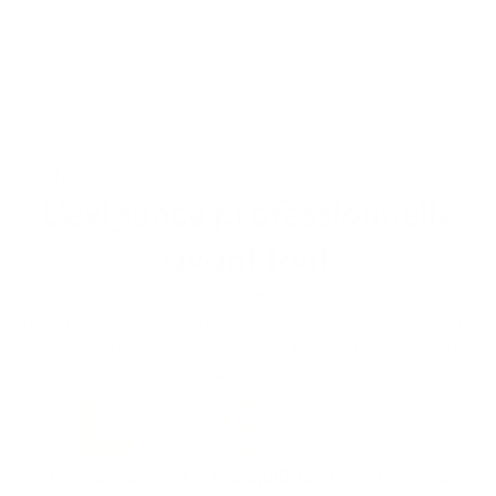
Notre valeur ajoutée
L'exigence professionnelle
avant tout
Un projet réussi ne se limite pas au simple choix du
mobilier, nous vous garantissons une prestation complète
et maîtrisée, de la conception 3D jusqu’à l’installation
finale dans vos locaux.
L'étude sur-
La tranquillité
Le service clé