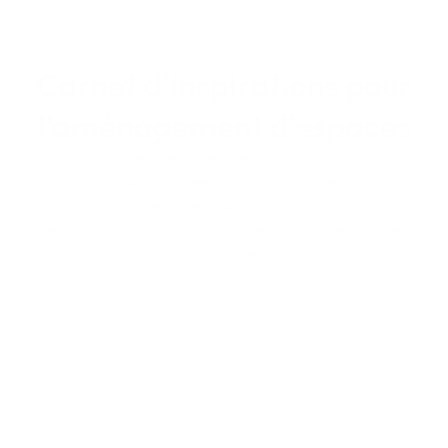
Galerie de réalisations
Carnet d'inspirations pour
l'aménagement d'espaces
Découvrez quelques-unes des ambiances que nous
pouvons recréer dans vos espaces.
Un style vous interpelle ?
Nos conseillers sont là pour
adapter ces inspirations aux dimensions et aux couleurs
de vos locaux.