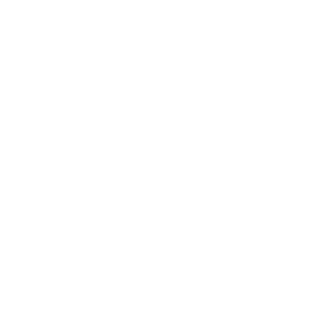
mesure
d'esprit
en main
Ne laissez rien au
Tous nos
Concentrez-vous
hasard.
équipements sont
sur votre activité.
Notre bureau
sélectionnés pour
Nos propres
d'études modélise
répondre aux
équipes de
vos futurs
contraintes des
poseurs assurent
espaces en 2D et
espaces
la logistique, le
3D pour vous
professionnels :
montage complet
aider à vous
normes de
du mobilier et
projeter et
sécurité (anti-feu),
l'évacuation des
optimiser chaque
accessibilité
emballages
mètre carré avant
(PMR) et haute
partout en
l'aménagement.
résistance à
Normandie.
l'usure.