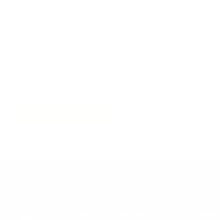
Discuter de mon projet
Liens
Services
Informations