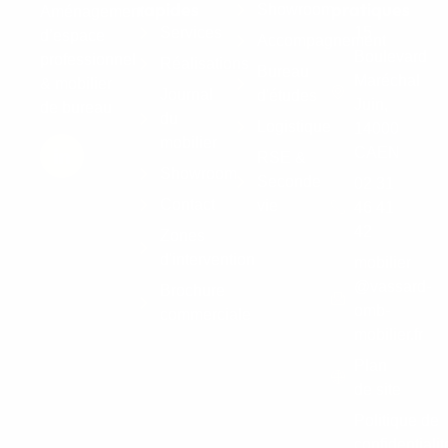
rapides
pratiques
Showroom
Aménagement
Services
15
d’espace
Accompagnement
Boulevard
professionnel
Réalisations
Bureau
Maréchal
& mobilier
Journal
d'études
Juin,
de bureau
du
Logistique
14000
mobilier
CAEN
RSE &
Showroom
Seconde
02 31
Contact
vie
46 41
42
Zones
d'intervention
mobilier
@vassard-
Brochure
omb-
commerciale
mobilier.fr
Plan
de site
Politique de
confidentialit