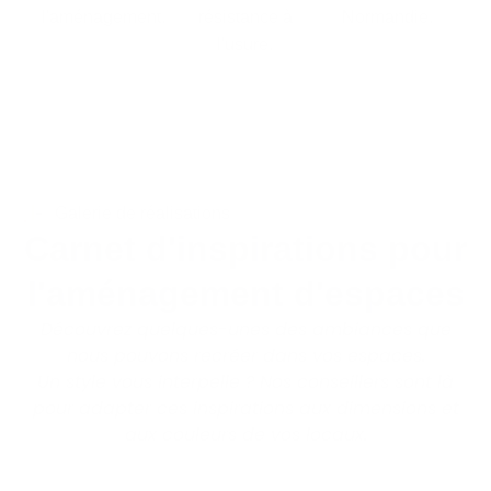
l'aménagement.
résistance à
Normandie.
l'usure.
Galerie de réalisations
Carnet d'inspirations pour
l'aménagement d'espaces
Découvrez quelques-unes des ambiances que
nous pouvons recréer dans vos espaces.
Un style vous interpelle ?
Nos conseillers sont là
pour adapter ces inspirations aux dimensions et
aux couleurs de vos locaux.