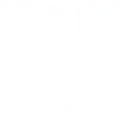
Notre valeur ajoutée
L'exigence
professionnelle avant tout
Un projet réussi ne se limite pas au simple choix
du mobilier, nous vous garantissons une
prestation complète et maîtrisée, de la