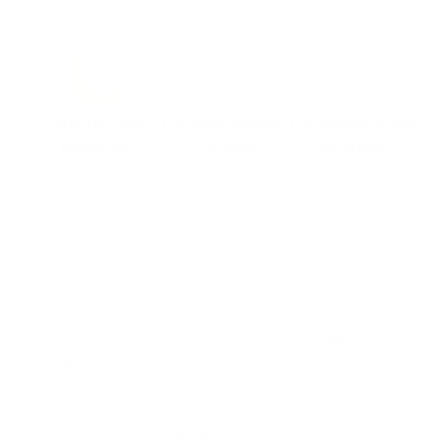
conception 3D jusqu’à l’installation finale dans vos
locaux.
L'étude sur-
La tranquillité
Le service clé
mesure
d'esprit
en main
Ne laissez rien au
Tous nos
Concentrez-vous
hasard.
équipements sont
sur votre activité.
Notre bureau
sélectionnés pour
Nos propres
d'études modélise
répondre aux
équipes de
vos futurs
contraintes des
poseurs assurent
espaces en 2D et
espaces
la logistique, le
3D pour vous
professionnels :
montage complet
aider à vous
normes de
du mobilier et
projeter et
sécurité (anti-feu),
l'évacuation des
optimiser chaque
accessibilité
emballages
mètre carré avant
(PMR) et haute
partout en