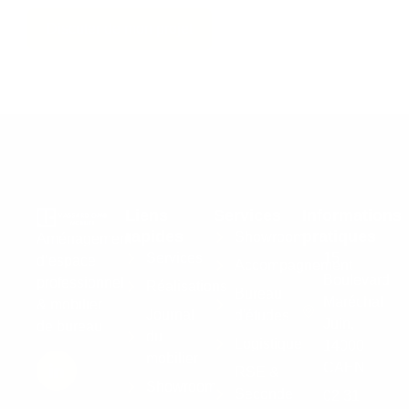
Discuter de mon projet
Liens
Services
Informations
rapides
pratiques
Showroom
Aménagement
Services
15
d’espace
Accompagnement
Boulevard
professionnel
Réalisations
Bureau
Maréchal
& mobilier
Journal
d'études
Juin,
de bureau
du
Logistique
14000
mobilier
CAEN
RSE &
Showroom
Seconde
02 31