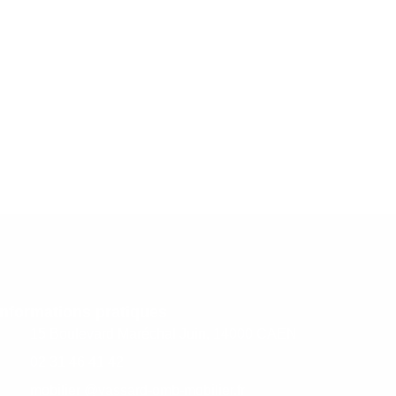
Informations pratiques
15 Boulevard Maréchal Juin, 14000 CAEN
02 31 46 41 42
mobilier @vassard-omb-mobilier.fr