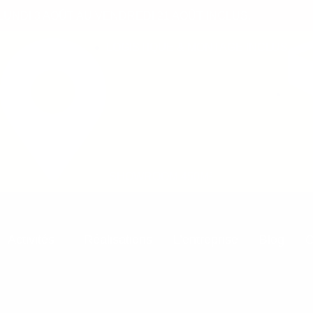
UNDI 3 AOÛT AU VENDREDI 21 AOÛT INCLUS.
LOGISTIQUE & MONTAGE INCLUS
SHOWROOM 450M²
Activités
Réalisations
L’entreprise
Blog
C