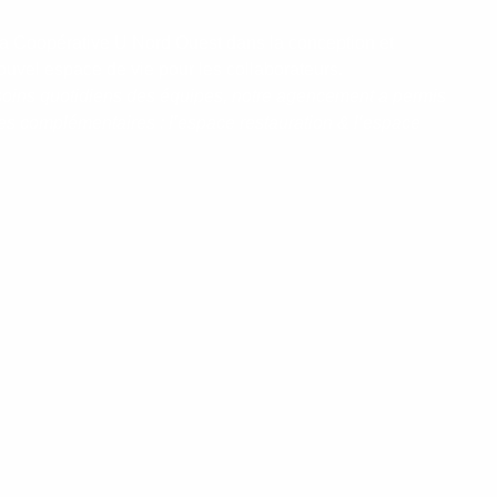
 Coopérative U Nord Ouest dans la conception et
uvel espace de vie pour les collaborateurs.
oins quotidiens des équipes, notre agencement a permis
es complémentaires : l’espace restauration & l’espace