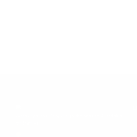
L
Aménagement d’espace professionnel & mobilier
de bureau