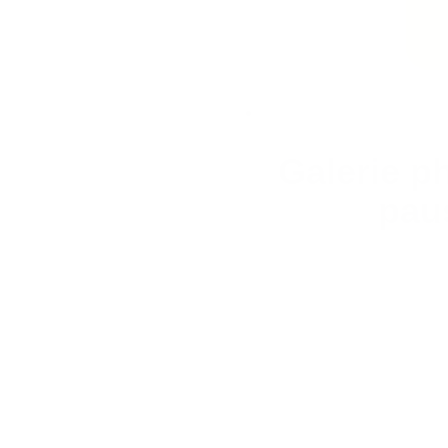
Galerie p
pau