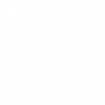
'espace
Accompagnement de la
l’équipement de son no
on de la
Pour répondre aux bes
de structurer deux zon
d Ouest, à
lounge.