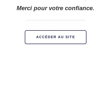
Merci pour votre confiance.
Le projet
oto de l'aménagement de 
situé à Laval
ACCÉDER AU SITE