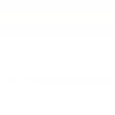
ELLE DE L'ENTREPRISE DU LUNDI 3 AOÛT AU VENDRED
NTAGE INCLUS
ÉTUDE 3D
SAV INCLUS
SHOWROOM 
 conseils
e
al des
Accompagnement de l’
dans l’agencement glo
rise SNV
Notre équipe a déploy
l’intégralité du bâtime
de réunion et acoustiq
nnels
fonctionnels et vestiai
assement