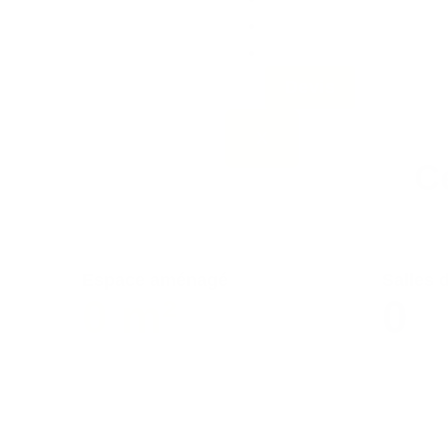
Blog
Contact
Devis
X
C
Espace aménagé
Salles 
0
m²
0