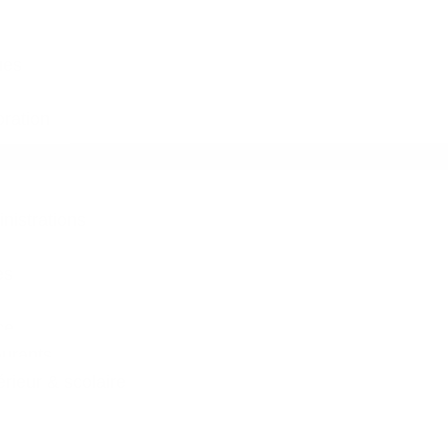
ues
ration
inistrations
es
ce
aurants
ieur & scolaire