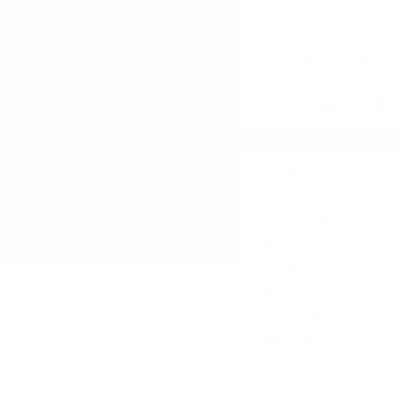
Tables et réunion
Lounge
Solutions acoustiq
Outdoor
Accessoires & déco
Activités
Entreprises
Collectivités & adm
Tiers-lieux
Professions libéral
Santé & médical
Banque & assuran
Cafés, hôtels, rest
Enseignement supér
Réalisations
L’entreprise