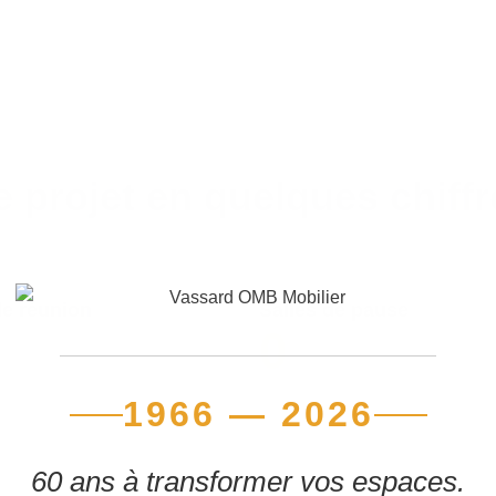
e projet en quelques chiffr
de réunion
Salles de pause
0
1966 — 2026
60 ans à transformer vos espaces.