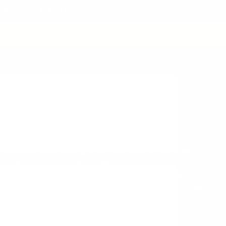
I 21 AOÛT INCLUS.
450M²
LOGISTIQUE & MONTAGE INCLUS
ÉTUDE 3D
entreprise
SNV Volena
, acteur industriel incontournable,
bal de ses locaux professionnels.
é des solutions de mobilier sur-mesure pour équiper
nt, des zones de direction aux espaces fonctionnels : salles
ue, une cafétéria vibrante et conviviale, espaces
res, bureaux et espaces collaboratifs.