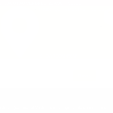
 3 AOÛT AU VENDREDI 21 AOÛT INCLUS.
LOGISTIQUE & MONTAGE INCLUS
SHOWROOM 450M²
L’entreprise
Blog
Contact
Devis
n de vie (partenariat Valdelia), recyclage, vente de mobilier d’