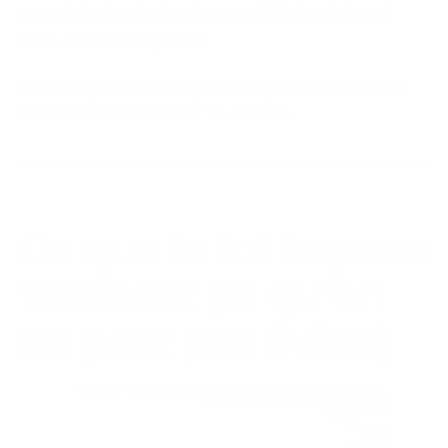
soumis à des règles d’accessibilité précises si
vous recevez du public.
Voici ce qu’on vérifie systématiquement avec nos
clients avant de valider un modèle.
Ce que la loi impose
vraiment (et qu’on
ne peut pas éviter)