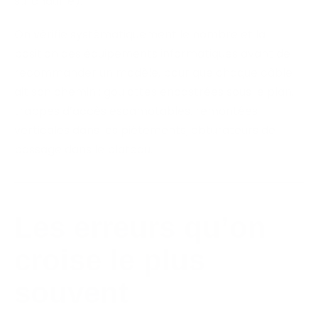
surchauffe).
On vérifie systématiquement le nombre et la
position des équipements informatiques avant de
recommander un modèle, pour que chaque câble
ait son chemin : goulottes encastrées sous le plan,
trappes d’accès escamotables, remontées
verticales dans les piétements, obturateurs de
passage dans le plateau.
Les erreurs qu’on
croise le plus
souvent