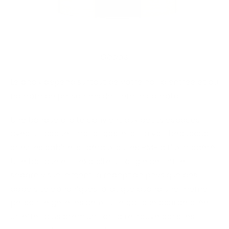
Obade
Le choix dépend surtout de votre hall d’entrée et du
nombre de personnes derrière le comptoir.
Une banque droite convient aux petits espaces
avec un accueil mono-poste, on la voit beaucoup
chez les cabinets libéraux ou les PME à flux modéré.
Une banque en L exploite un angle de mur et
sépare visuellement la réception physique des
appels téléphoniques, pratique quand une même
personne gère les deux. Une banque courbe crée
un effet plus premium, on la retrouve dans les