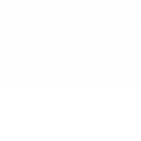
Plan
de site
Politique de
confidential
& mentions
légales
VASSARD OMB MOBILIER © 2026