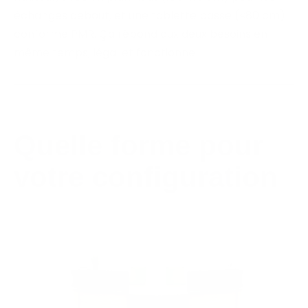
échanges debout, et une tablette basse (≤80 cm)
conforme PMR. Ça répond aux deux besoins en
même temps, légal et fonctionnel.
Quelle forme pour
votre configuration