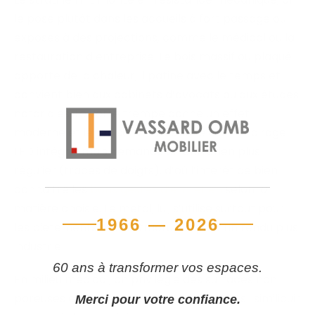
le pose plutôt dans les accueils à fort passage ou
exposés à des projections, comme le médical ou la
restauration d’entreprise. Le bois massif ou plaqué
apporte de la chaleur, il patine avec le temps et
convient bien aux cabinets d’avocats ou aux études
notariales. Le verre trempé donne un effet
moderne et léger, souvent associé à un éclairage
LED intégré, mais demande un entretien plus
régulier (traces de doigts), d’où l’intérêt de bien
connaître les
bons gestes d’entretien
selon la
matière choisie. Le métal, lui, s’utilise surtout pour
1966 — 2026
les piétements et les structures, pour un rendu plus
industriel.
60 ans à transformer vos espaces.
En milieu médical, on privilégie des surfaces non
poreuses et résistantes aux désinfectants : similicuir
Merci pour votre confiance.