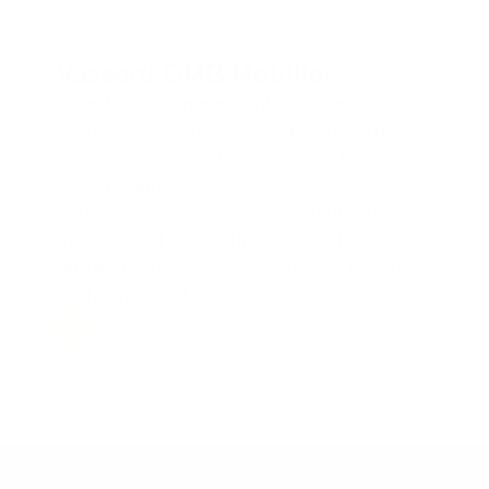
Vassard OMB Mobilier
Expert en aménagement d'espaces
professionnels et mobilier de bureau à
Caen depuis 1966. Vassard OMB Mobilier
accompagne les PME et collectivités
normandes de la conception (Bureau
d'études 3D) jusqu'à l'installation finale.
Notre mission : créer des espaces de travail
performants et durables.