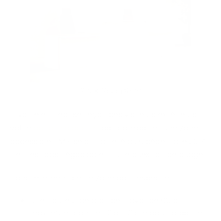
Rock Reception
Si votre entreprise reçoit des visiteurs extérieurs,
votre
banque d’accueil
doit comporter une zone
accessible PMR, selon l’arrêté du 8 décembre 2014.
Ce n’est pas négociable, ni une question de budget.
Concrètement, cette zone doit respecter :
Une hauteur de plan de travail de 80 cm
maximum (contre 110 à 130 cm pour la partie