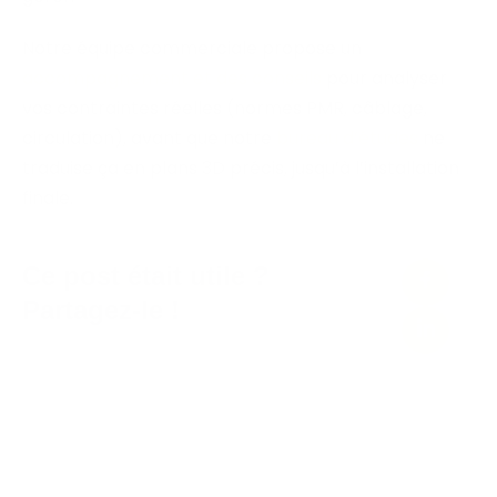
Notre équipe commerciale propose un
accompagnement et des conseils
pour analyser
vos contraintes réelles (normes PMR, câblage,
circulation), avant que notre
bureau d’études
ne
traduise ça en plans 3D précis, jusqu’à l’installation
finale.
Ce post était utile ?
Partagez-le !