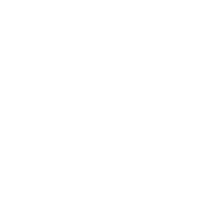
standard)
Un vide sous plan d’au moins 70 cm de
hauteur, 60 cm de largeur et 30 cm de
profondeur, pour le passage des genoux en
fauteuil roulant
Une zone de manœuvre dégagée d’au moins
1,50 m de diamètre devant, sans obstacle
Un éclairage minimum de 200 lux au niveau du
poste, sans contre-jour
Si votre hall a plusieurs comptoirs, un seul doit être
accessible, mais il doit être signalé dès l’entrée. Et si
l’établissement est sonorisé et reçoit du public
(catégories 1 à 4), il faut en plus une boucle à
induction magnétique.
La solution qu’on recommande presque
systématiquement : une configuration double
hauteur, avec un plan haut (105-115 cm) pour les