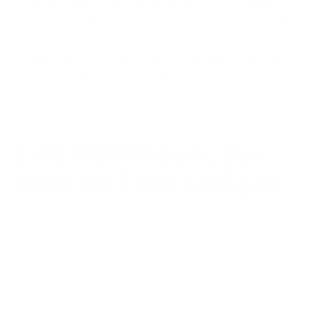
sièges sociaux ou les hôtels qui veulent marquer
leur identité dès l’entrée. Et une banque modulable,
composée d’éléments qu’on assemble et
réassemble, s’adapte si votre organisation grandit
ou déménage sans qu’il faille tout remplacer.
Les matériaux, au-
delà de l’esthétique
Le mélaminé reste le plus courant en milieu
professionnel : résistant, large choix de décors, bon
rapport qualité-prix. C’est le standard pour les gros
volumes (open spaces, administrations, écoles).
Le stratifié HPL monte en résistance mécanique, on