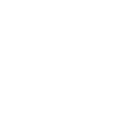
Et installer soi-même un meuble technique, surtout
un modèle d’angle ou modulable : mise à niveau,
fixation au sol, passage des câbles, éclairage
intégré. Ça demande de la précision, et une
mauvaise installation se voit tout de suite.
Un projet de
comptoir d’accueil
?
Chaque projet de banque d’accueil est unique :
configuration, dimensions, matériaux dépendent de
votre hall, de votre activité et du flux de visiteurs à
gérer.