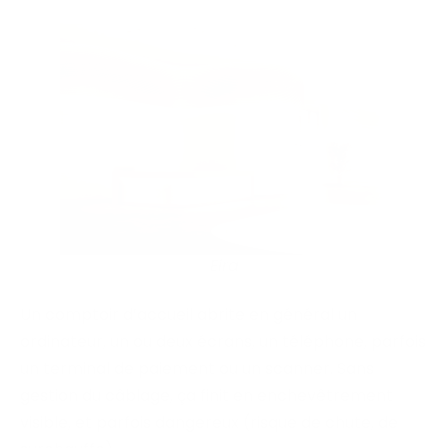
Eira
Un comptoir d’accueil abrite en général un
ordinateur, un ou deux écrans, un téléphone, parfois
un terminal de paiement ou un scanner. Sans
gestion du câblage, ça finit en enchevêtrement
visible, et parfois dangereux (risque de chute, de