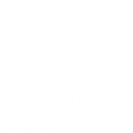
Dégagement devant : 80 cm minimum, 150 cm
pour la zone de manœuvre PMR
Dégagement derrière : 100 cm minimum, pour
circuler et accéder au siège
L’erreur qu’on voit le plus : une banque trop
imposante pour l’espace disponible. Un hall étriqué
où visiteurs et personnel se gênent, ce n’est jamais
un bon calcul, même si le meuble est
impressionnant sur le papier.
Le câblage, le détail
qu’on sous-estime
toujours