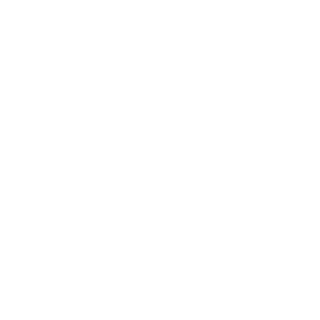
Choisir uniquement sur l’esthétique, sans vérifier les
rangements ou la hauteur, ça se paie au quotidien.
Oublier la norme PMR expose à une mise en
demeure en cas de contrôle, alors que la solution
double hauteur ne coûte presque rien de plus.
Négliger l’ergonomie côté agent, c’est ignorer que
votre hôte ou hôtesse passe 7 à 8 heures par jour
derrière ce meuble. Ça mérite le même soin qu’un
poste opératif classique : bras articulé pour l’écran,
siège réglable
, repose-pieds si besoin.
Sous-dimensionner les rangements, alors qu’un
comptoir stocke bien plus qu’on ne l’imagine
(fournitures, badges visiteurs, colis, objets trouvés).