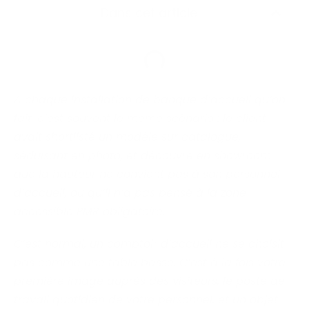
Dans cet article
À chaque installation de banque d’accueil qu’on
fait, c’est souvent le même scénario : le client
avait shortlisté un modèle sur catalogue,
séduisant en photo, et découvre en showroom
que la hauteur ne convient pas à son personnel
d’accueil, ou qu’il n’a pas pensé à la zone
accessible PMR obligatoire.
C’est normal, un comptoir d’accueil ne se choisit
pas comme une table basse. C’est à la fois votre
première image auprès des visiteurs, le poste de
travail quotidien de votre personnel, et un objet