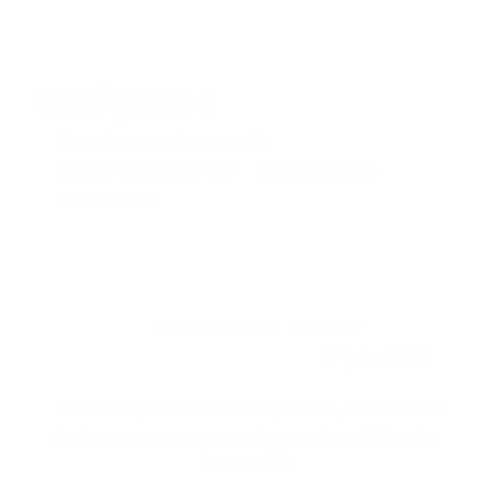
Catégories
Tendances & conseils
RSE & seconde vie
Réalisations
Actualités
Vassard OMB Mobilier
Tendances & conseils
17 juin 2026
Bengentile