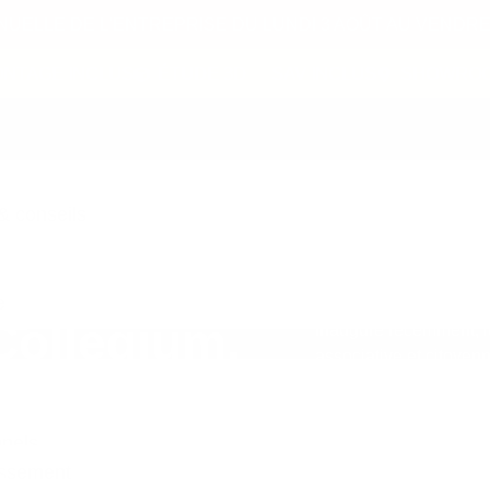
ELLE DE L'ENTREPRISE DU LUNDI 3 AOÛT AU VENDRED
TAGE INCLUS
ÉTUDE 3D
SAV INCLUS
SHOWROOM 
 conseils
e
ollegium,
Inauguré récemment, l
associative et citoyen
ations de
Conçu comme un véritab
dans un environnement q
hautement fonctionnel
nnels
Un projet d’agenceme
assement
de la ville de Bayeux.