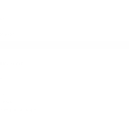
ues
ration
inistrations
es
ce
aurants
ieur & scolaire