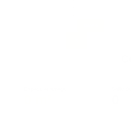
Blog
Contact
Devis
X
C
Espace aménagé
Salle d
0
m²
0