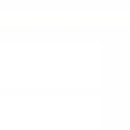
I 21 AOÛT INCLUS.
450M²
LOGISTIQUE & MONTAGE INCLUS
ÉTUDE 3D
e Collegium de Bayeux est la nouvelle Maison de la vie
ne.
le tiers-lieu, ce bâtiment rassemble les acteurs locaux
ui se devait d’être à la fois convivial, chaleureux et
.
nt sur-mesure pour accompagner la dynamique associative