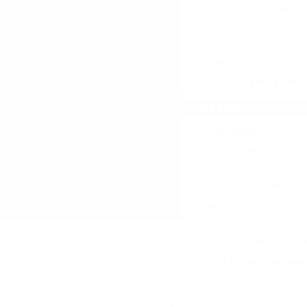
Tables et réunion
Lounge
Solutions acoustiq
Outdoor
Accessoires & déco
Activités
Entreprises
Collectivités & adm
Tiers-lieux
Professions libéral
Santé & médical
Banque & assuran
Cafés, hôtels, rest
Enseignement supér
Réalisations
L’entreprise