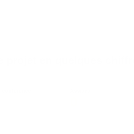
e projet en quelques chiffr
e conférence
Assises
0