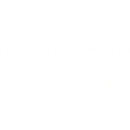
e projet en quelques chiffr
0
0
Assises
Poufs "jumbo bag