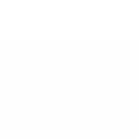
Informations pratiques
15 Boulevard Maréchal Juin, 14000 CAEN
02 31 46 41 42
mobilier @vassard-omb-mobilier.fr
Plan de site
Politique de confidentialité & mentions légales