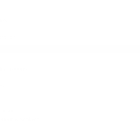
ues
ration
inistrations
es
ce
aurants
ieur & scolaire