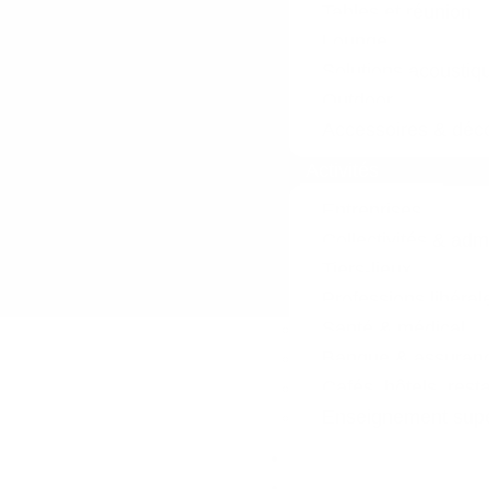
Tables et réunion
Lounge
Solutions acoustiq
Outdoor
Accessoires & déco
Activités
Entreprises
Collectivités & adm
Tiers-lieux
Professions libéral
Santé & médical
Banque & assuran
Cafés, hôtels, rest
Enseignement supér
Réalisations
L’entreprise