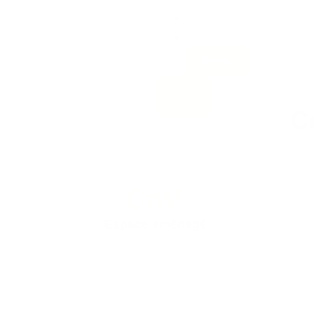
Blog
Contact
Devis
X
C
0
m²
Espace aménagé