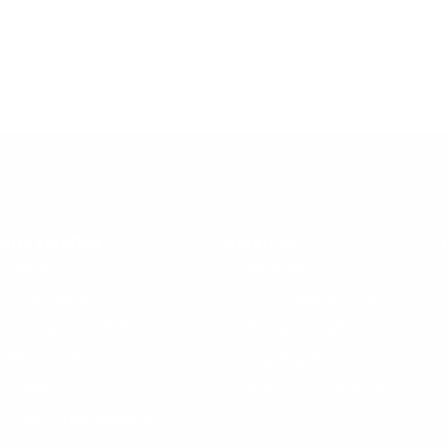
iens rapides
Services
Services
Showroom
Réalisations
Accompagnement
Journal du mobilier
Bureau d'études
Showroom
Logistique
Contact
RSE & Seconde vie
Zones d'intervention