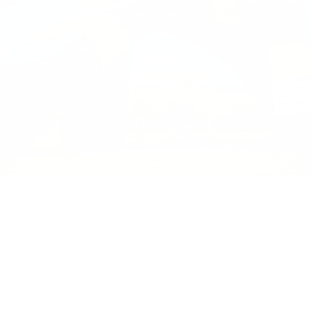
de ses nouveaux locaux tertiaires situés au Havre.
Pour structurer et dynamiser ces espaces
lumineux, notre intervention s’est articulée autour
de trois grands pôles : ergonomie & open space,
salle de réunion & acoustique, zones
collaboratives.