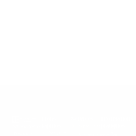
Liens
Services
Informations
rapides
pratiques
Showroom
Aménagement
Services
15
d’espace
Accompagnement