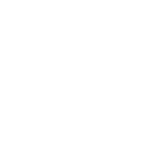
Boulevard
professionnel
Réalisations
Bureau
Maréchal
& mobilier
Journal
d'études
Juin,
de bureau
du
Logistique
14000
mobilier
CAEN
RSE &
Showroom
Seconde
02 31
Contact
vie
46 41
42
Zones
d'intervention
mobilier
@vassard-
Brochure
omb-
commerciale
mobilier.fr
Plan
de site
Politique de
confidentialit
& mentions