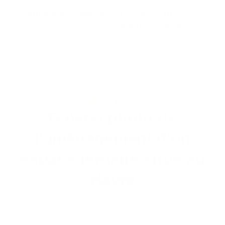
aménagé
équipées
à code
du
unique
projet
Le projet
Galerie photo de
l'aménagement d'un
espace tertiaire situé au
Havre