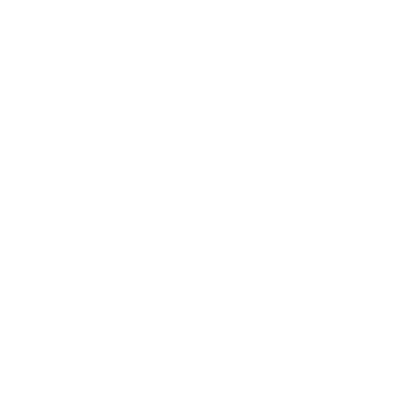
Ce projet en quelques
chiffres
0
m²
0
0
0
Espace
Pièces
Lockers
Année