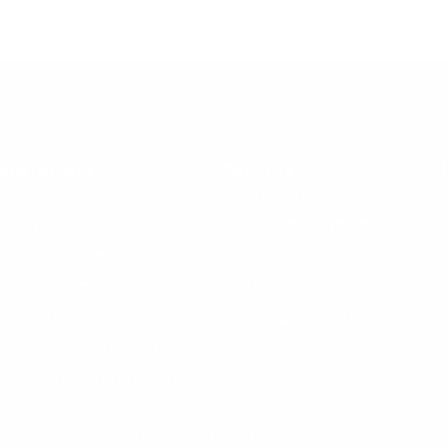
iens rapides
Services
Services
Showroom
Réalisations
Accompagnement
Journal du mobilier
Bureau d'études
Showroom
Logistique
Contact
RSE & Seconde vie
Zones d'intervention
Brochure commerciale
VASSARD OMB MOBILIER © 2026