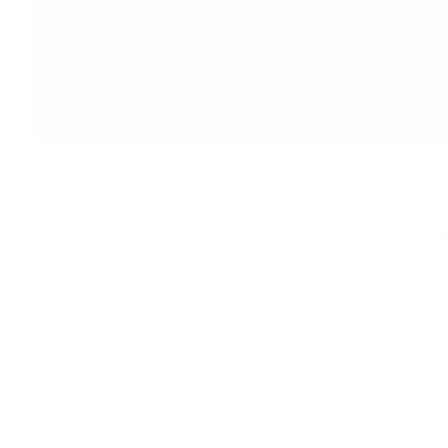
1,500
m²
Espace aménagé
É