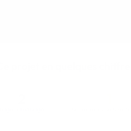
Ce projet en quelques chiffre
2
1
tages aménagés
Salle de pause & rest