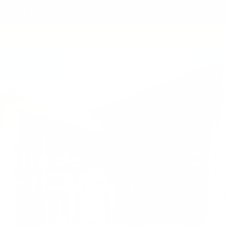
NNUELLE DE L'ENTREPRISE DU LUNDI 3 AOÛT AU VENDREDI 
 & MONTAGE INCLUS
ÉTUDE 3D
SAV INCLUS
SHOWR
Activités
Réalisations
L’entreprise
Bl
ntre de
Accompagnement de 
véritable pôle d’exc
ure HEFAÏS, à
l’aménagement de s
Déployé sur trois n
intervention globale
déploiement de mobi
stratégiques : l’adm