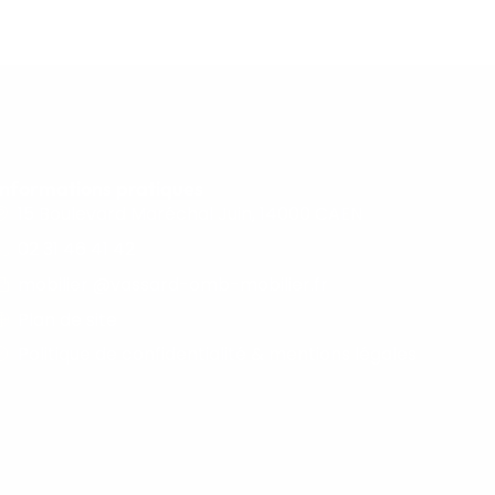
Informations pratiques
15 Boulevard Maréchal Juin, 14000 CAEN
02 31 46 41 42
mobilier @vassard-omb-mobilier.fr
Plan de site
Politique de confidentialité & mentions légales