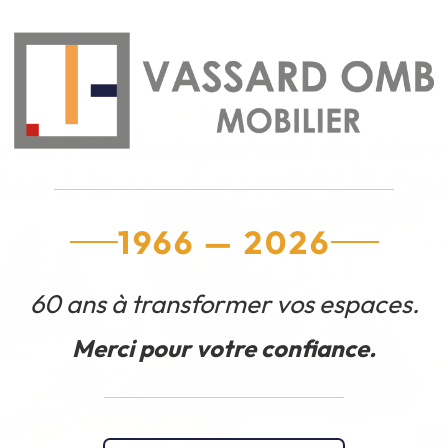
Le projet
o de l'aménagement du nouv
ion à la soudure HEFAÏS Ch
1966 — 2026
60 ans à transformer vos espaces.
Merci pour votre confiance.