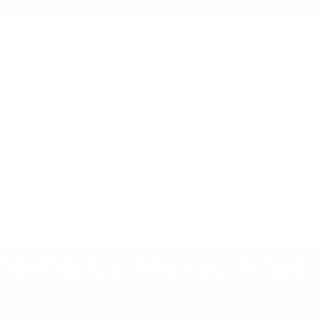
DI 3 AOÛT AU VENDREDI 21 AOÛT INCLUS.
LOGISTIQUE & MONTAGE INCLUS
SHOWROOM 450M²
ions
L’entreprise
Blog
Contact
Devis
ma Le Rexy, situé à