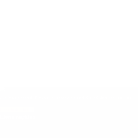
Aménagement d’espace professionnel & mobilier de bureau
Icon-linkedin
Liens rapides