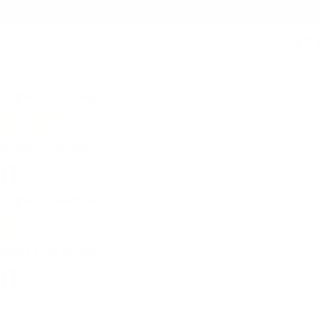
Accompagnement de l’établissement culturel incontournable de S
C
Espace aménagé
0
m²
Espace attente
0
Espace coworking
0
Année du projet
0