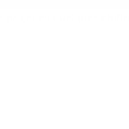
aint-Pierre-sur-Dives, dans la rénovation de ses espaces d’acc
e projet en quelques chiffr