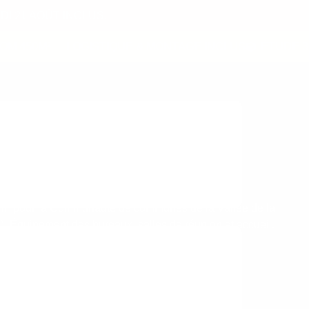
I 21 AOÛT INCLUS.
 450M²
LOGISTIQUE & MONTAGE INCLUS
ÉTUDE 3D
 pour la Communauté de communes de la Vallée de la
 Équipement des bureaux, salles de réunion et accueil.