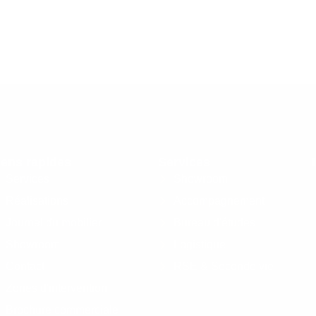
iens rapides
Services
Services
Showroom
Réalisations
Accompagnement
Journal du mobilier
Bureau d'études
Showroom
Logistique
Contact
RSE & Seconde vie
Zones d'intervention
Brochure commerciale