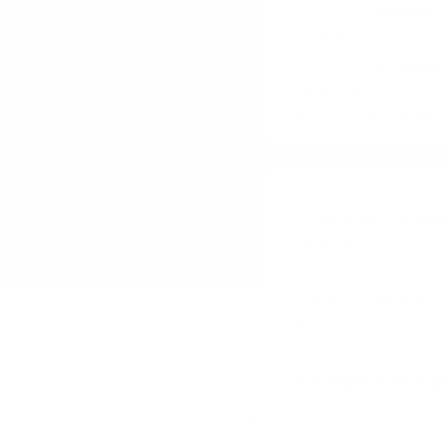
Tables et réunion
Lounge
Solutions acoustiq
Outdoor
Accessoires & déco
Activités
Entreprises
Collectivités & adm
Tiers-lieux
Professions libéral
Santé & médical
Banque & assuran
Cafés, hôtels, rest
Enseignement supér
Réalisations
L’entreprise