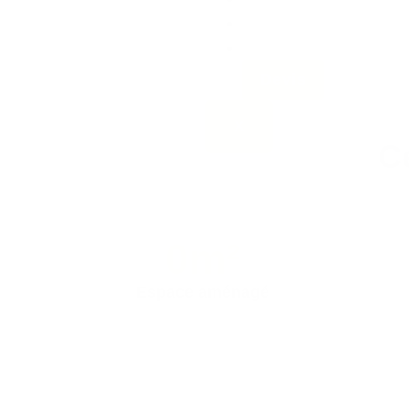
Blog
Contact
Devis
X
C
0
m²
Espace aménagé