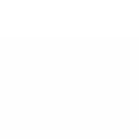
Informations pratiques
15 Boulevard Maréchal Juin, 14000 CAEN
02 31 46 41 42
mobilier @vassard-omb-mobilier.fr
Plan de site
Politique de confidentialité & mentions légales