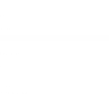
ues
ration
inistrations
es
ce
aurants
ieur & scolaire