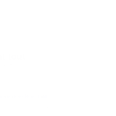
t tout
omplète et
e service clé en main
ncentrez-vous sur votre activité.
os propres équipes de poseurs assurent la logistique, le