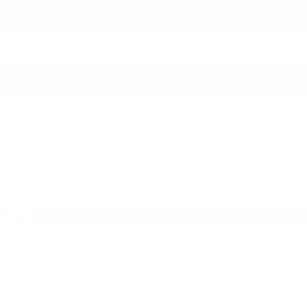
ELLE DE L'ENTREPRISE DU LUNDI 3 AOÛT AU VENDRED
NTAGE INCLUS
ÉTUDE 3D
SAV INCLUS
SHOWROOM 
 conseils
e
aux
Le caisson de bureau e
individuel.
Placé sous le plateau
permet de garder vos d
nnels
assement