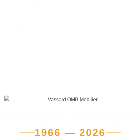
m
La tranquillité d'esprit
e
Tous nos équipements sont sélectionnés pour répondre
aux contraintes des espaces professionnels : normes de
sécurité (anti-feu), accessibilité (PMR) et haute résistance à
l'usure.
pirations pour l'aménagem
des ambiances que nous pouvons recréer dans vos espaces.
1966 — 2026
rs sont là pour adapter ces inspirations aux dimensions et aux 