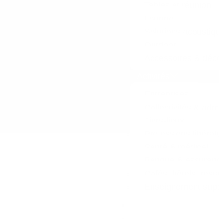
Tables et réunion
Lounge
Solutions acoustiq
Outdoor
Accessoires & déco
Activités
Entreprises
Collectivités & adm
Tiers-lieux
Professions libéral
Santé & médical
Banque & assuran
Cafés, hôtels, rest
Enseignement supér
Réalisations
L’entreprise