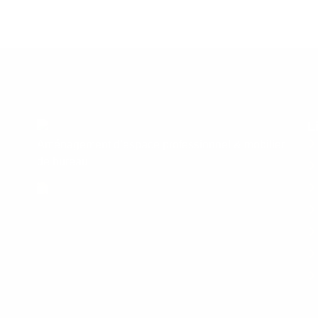
L
Aménagement d’espace professionnel & mobilier
de bureau