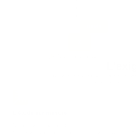
Blog
Contact
Devis
X
Notre valeur ajoutée
L'exi
Un projet réussi ne se limite pas au s
maîtrisée, de la con
L'étude sur-mesure
Ne laissez rien au hasard.
Notre bureau d'études modélise vos futurs espaces en 2