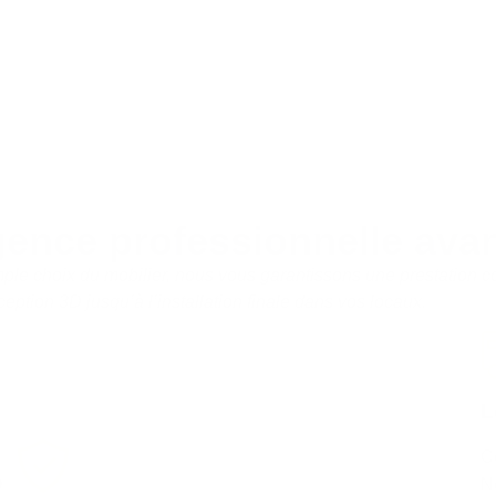
gence professionnelle avan
imple choix du mobilier, nous vous garantissons une prestation c
ception 3D jusqu’à l’installation finale dans vos locaux.
L
Co
D
N