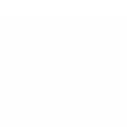
Informations pratiques
15 Boulevard Maréchal Juin, 14000 CAEN
02 31 46 41 42
mobilier @vassard-omb-mobilier.fr
Plan de site
Politique de confidentialité & mentions légales