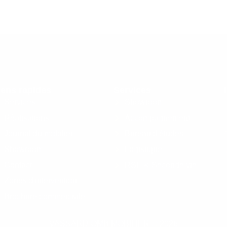
iens rapides
Services
Services
Showroom
Réalisations
Accompagnement
Journal du mobilier
Bureau d'études
Showroom
Logistique
Contact
RSE & Seconde vie
Zones d'intervention
Brochure commerciale
VASSARD OMB MOBILIER © 2026