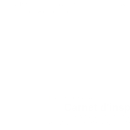
et 3D pour vous aider à vous projeter et optimiser chaque
mètre carré avant l'aménagement.
Galerie de réalisations
Carnet d'ins
Découvrez quelques-unes 
Un style vous interpelle ?
Nos conseille