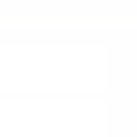
I 21 AOÛT INCLUS.
450M²
LOGISTIQUE & MONTAGE INCLUS
ÉTUDE 3D
st le compagnon indispensable de tout poste de travail
 ou dans son prolongement, ce rangement de proximité
ocuments essentiels et fournitures à portée de main.