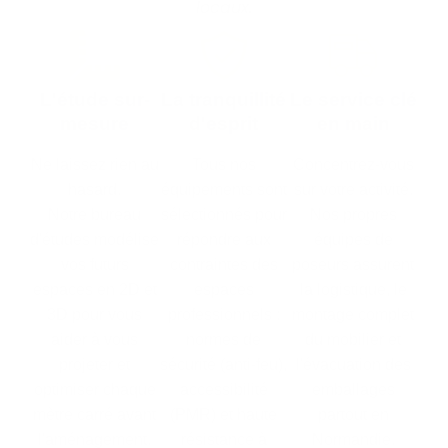
locaux.
L'étude sur-
La tranquillité
Le service clé
mesure
d'esprit
en main
Ne laissez rien au
Tous nos
Concentrez-vous
hasard.
équipements sont
sur votre activité.
Notre bureau
sélectionnés pour
Nos propres
d'études modélise
répondre aux
équipes de
vos futurs
contraintes des
poseurs assurent
espaces en 2D et
espaces
la logistique, le
3D pour vous
professionnels :
montage complet
aider à vous
normes de
du mobilier et
projeter et
sécurité (anti-feu),
l'évacuation des
optimiser chaque
accessibilité
emballages
mètre carré avant
(PMR) et haute
partout en
l'aménagement.
résistance à
Normandie.