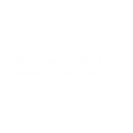
l'usure.
Galerie de réalisations
Carnet d'inspirations pour
l'aménagement d'espaces
Découvrez quelques-unes des ambiances que
nous pouvons recréer dans vos espaces.
Un style vous interpelle ?
Nos conseillers sont là
pour adapter ces inspirations aux dimensions et
aux couleurs de vos locaux.