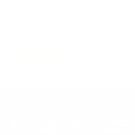
Discuter de mon projet
Liens
Services
Informations
rapides
pratiques
Showroom
Aménagement