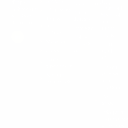
Services
15
d’espace
Accompagnement
Boulevard
professionnel
Réalisations
Bureau
Maréchal
& mobilier
Journal
d'études
Juin,
de bureau
du
Logistique
14000
mobilier
CAEN
RSE &
Showroom
Seconde
02 31
Contact
vie
46 41
42
Zones
d'intervention
mobilier
@vassard-
Brochure
omb-
commerciale
mobilier.fr
Plan
de site
Politique de
confidentialit
& mentions