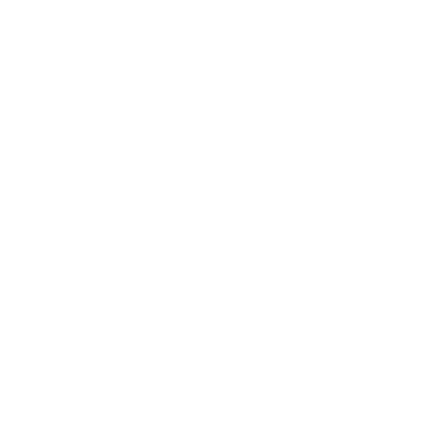
pour adapter ces inspirations aux dimensions et
aux couleurs de vos locaux.