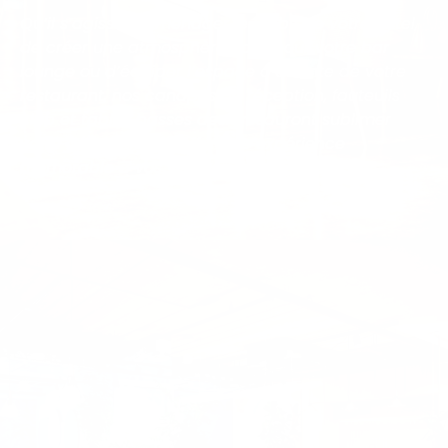
Qu’il s’agisse d’aménager le lobby de votre hôtel,
de créer une atmosphère cosy pour votre bar
lounge ou d’équiper l’espace d’attente de votre
restaurant, nos canapés de réception, fauteuils
club et tables basses design sauront sublimer
votre décoration et offrir une expérience
mémorable à vos visiteurs.