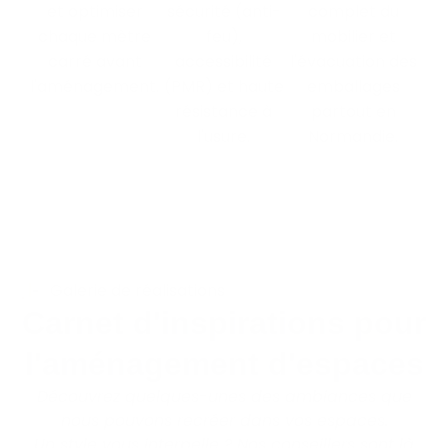
et optimiser
sécurité (anti-
complet du
chaque mètre
feu),
mobilier et
carré avant
accessibilité
l'évacuation des
l'aménagement.
(PMR) et haute
emballages
résistance à
partout en
l'usure.
Normandie.
Galerie de réalisations
Carnet d'inspirations pour
l'aménagement d'espaces
Découvrez quelques-unes des ambiances que
nous pouvons recréer dans vos espaces.
Un style vous interpelle ?
Nos conseillers sont là