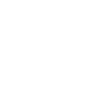
du mobilier, nous vous garantissons une
prestation complète et maîtrisée, de la
conception 3D jusqu’à l’installation finale dans vos
locaux.
L'étude sur-
La tranquillité
Le service clé
mesure
d'esprit
en main
Ne laissez rien
Tous nos
Concentrez-
au hasard.
équipements
vous sur votre
Notre bureau
sont
activité.
d'études
sélectionnés
Nos propres
modélise vos
pour répondre
équipes de
futurs espaces
aux contraintes
poseurs
en 2D et 3D
des espaces
assurent la
pour vous aider
professionnels :
logistique, le
à vous projeter
normes de
montage