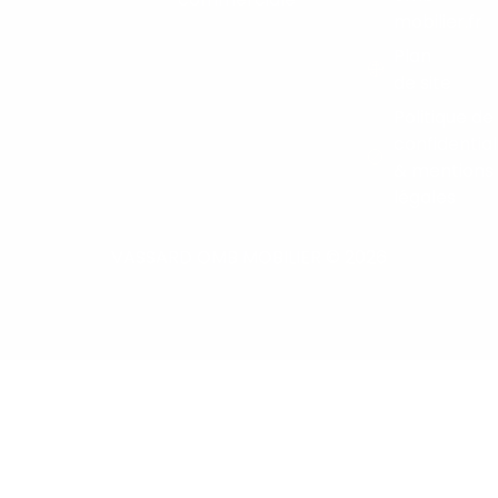
mobilier.fr
Plan
de site
Politique de
confidential
& mentions
légales
VASSARD OMB MOBILIER © 2026