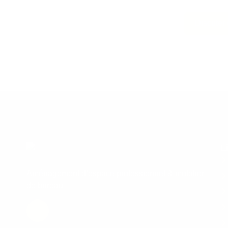
Discuter
L
Aménagement d’espace professionnel & mobilier
de bureau