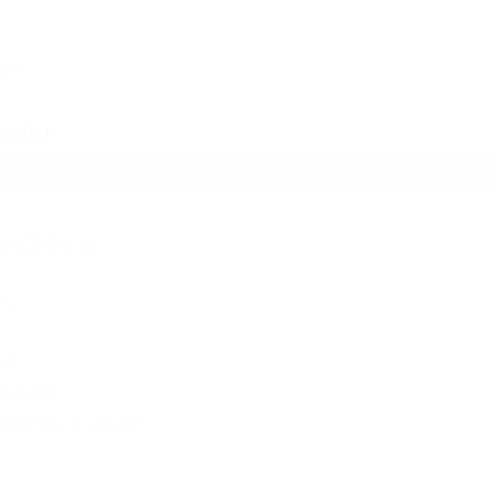
ues
ration
inistrations
es
ce
aurants
ieur & scolaire