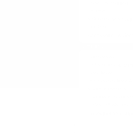
Tables et réunion
Lounge
Solutions acoustiq
Outdoor
Accessoires & déco
Activités
Entreprises
Collectivités & adm
Tiers-lieux
Professions libéral
Santé & médical
Banque & assuran
Cafés, hôtels, rest
Enseignement supér
Réalisations
L’entreprise