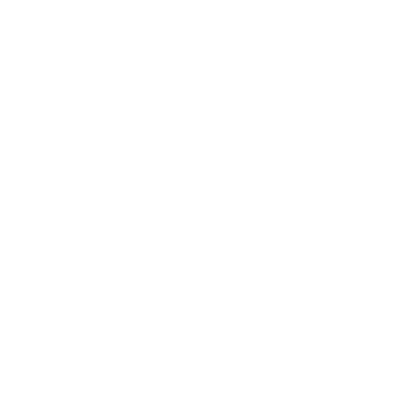
rs sont là pour adapter ces inspirations aux dimensions et aux 
vos locaux.