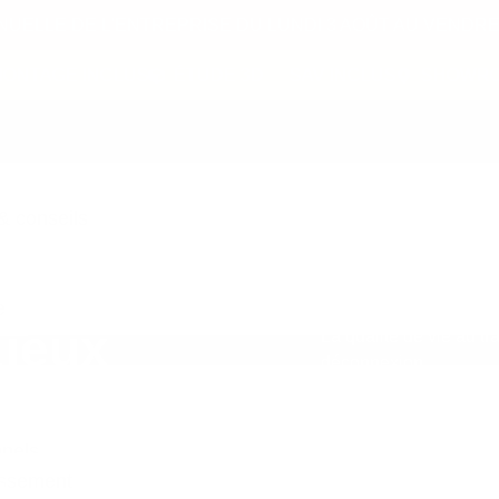
ELLE DE L'ENTREPRISE DU LUNDI 3 AOÛT AU VENDRED
NTAGE INCLUS
ÉTUDE 3D
SAV INCLUS
SHOWROOM
 conseils
e
 jeux
La qualité de vie au t
déconnexion.
Pour renforcer la coh
vous accompagnons da
nnels
d’espaces de team buil
assement