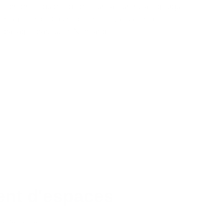
os propres équipes de poseurs assurent la logistique, le
ontage complet du mobilier et l'évacuation des
mballages partout en Normandie.
ent d'espaces