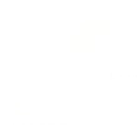
Blog
Contact
Devis
X
Notre valeur ajoutée
L'exi
Un projet réussi ne se limite pas au s
maîtrisée, de la con
L'étude sur-mesure
Ne laissez rien au hasard.