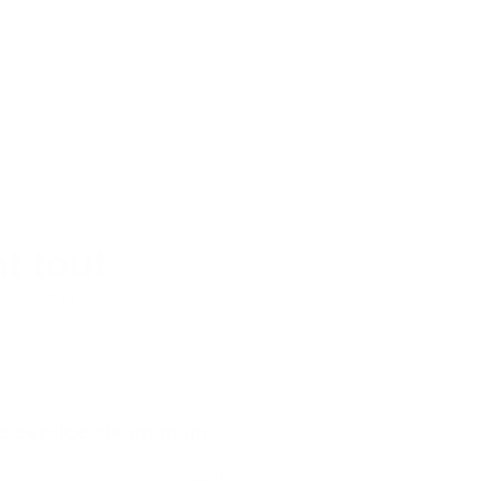
t tout
omplète et
e service clé en main
ncentrez-vous sur votre activité.