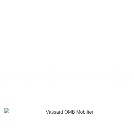
gence professionnelle avan
imple choix du mobilier, nous vous garantissons une prestation c
ception 3D jusqu’à l’installation finale dans vos locaux.
L
Co