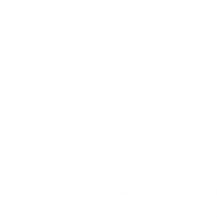
Notre bureau d'études modélise vos futurs espaces en 2
et 3D pour vous aider à vous projeter et optimiser chaque
mètre carré avant l'aménagement.
Galerie de réalisations
Carnet d'ins
Découvrez quelques-unes 