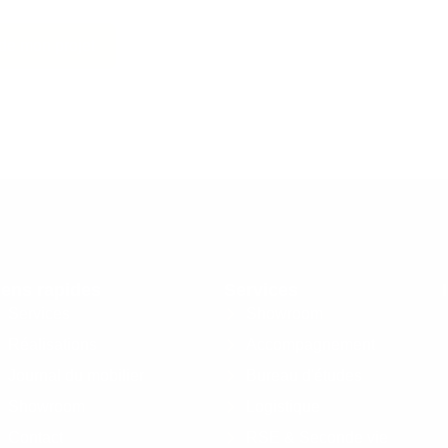
 de mon projet
iens rapides
Services
Services
Showroom
Réalisations
Accompagnement
Journal du mobilier
Bureau d'études
Showroom
Logistique
Contact
RSE & Seconde vie