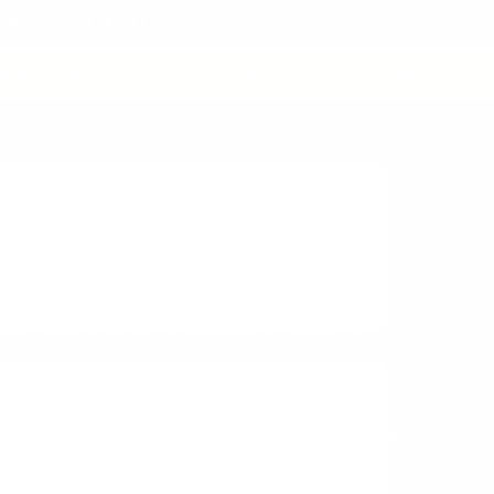
I 21 AOÛT INCLUS.
 450M²
LOGISTIQUE & MONTAGE INCLUS
ÉTUDE 3D
ravail passe aussi par de véritables moments de
ésion d’équipe et dynamiser votre marque employeur, nous
ns l’aménagement de salles de pause ludiques et
ding avec du mobilier détente.