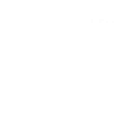
Notre valeur ajoutée
L'exi
Un projet réussi ne se limite pas au simple choix du mobilier,
l’ins