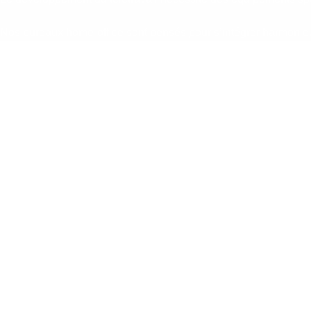
Nos bureaux home-office sont pensés pour s’intégrer harmonieuse