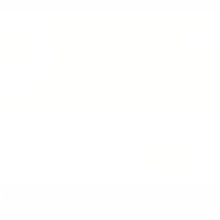
 3 AOÛT AU VENDREDI 21 AOÛT INCLUS.
LOGISTIQUE & MONTAGE INCLUS
SA
ÉT
SHOWROOM 450M²
L’entreprise
Blog
Contact
Devis
e
cifiquement adaptés à l’habitat.