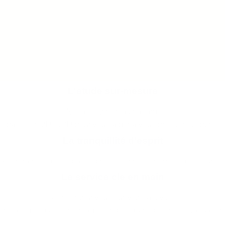
L'étude sur-mesure
Ne laissez rien au hasard.
espaces en 2D et 3D pour vous aider à vous projeter et optimi
La tranquillité d'esprit
contraintes des espaces professionnels : normes de sécurité (ant
Le service clé en main
Concentrez-vous sur votre activité.
t la logistique, le montage complet du mobilier et l'évacuati