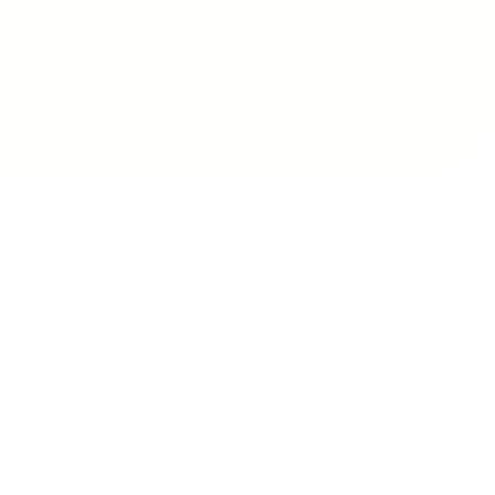
ser chaque mètre carré avant l'aménagement.
i-feu), accessibilité (PMR) et haute résistance à l'usure.
on des emballages partout en Normandie.