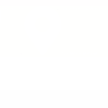
V INCLUS
LOGISTIQUE & MONTAGE IN
UDE 3D
SHOWROOM 450M²