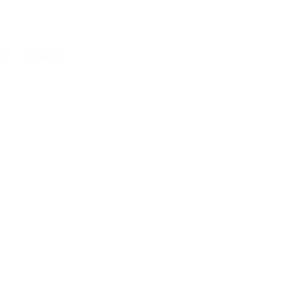
t tout
 la conception 3D jusqu’à