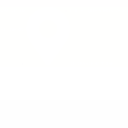
 INCLUS
LOGISTIQUE & MONTAGE INC
DE 3D
SHOWROOM 450M²