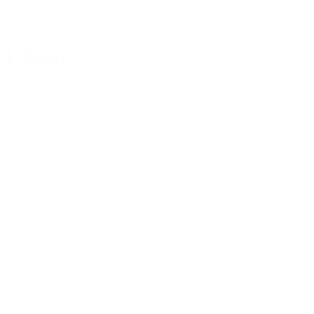
t tout
 la conception 3D jusqu’à