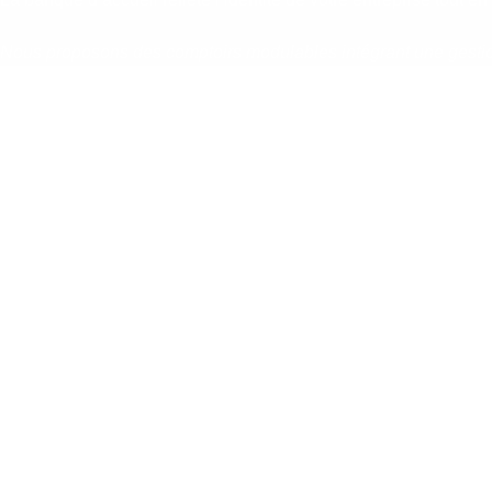
Nous proposons des comptoirs modulables intégrant une gestion