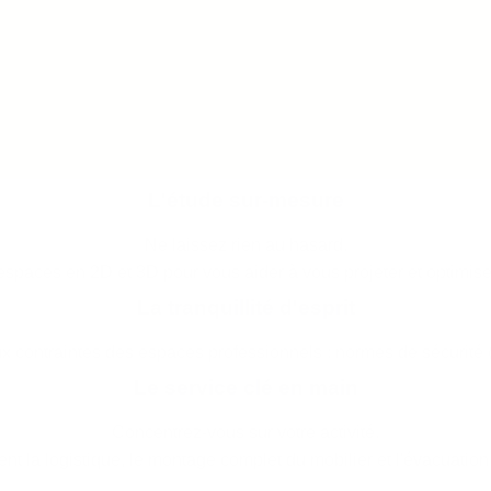
L'étude sur-mesure
Ne laissez rien au hasard.
espaces en 2D et 3D pour vous aider à vous projeter et optimi
La tranquillité d'esprit
contraintes des espaces professionnels : normes de sécurité (ant
Le service clé en main
Concentrez-vous sur votre activité.
t la logistique, le montage complet du mobilier et l'évacuati