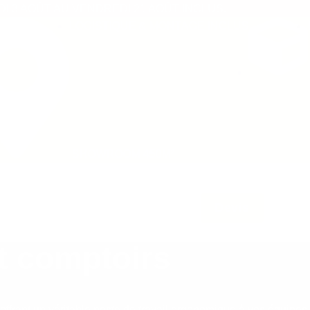
 3 AOÛT AU VENDREDI 21 AOÛT INCLUS.
LOGISTIQUE & MONTAGE INCLUS
SAV
ÉTU
SHOWROOM 450M²
L’entreprise
Blog
Contact
Devis
t comptoirs
n offrant un véritable poste de travail ergonomique à vos équipes.