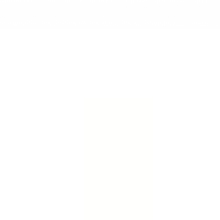
 invisible des câbles et des modules surbaissés pour respecte