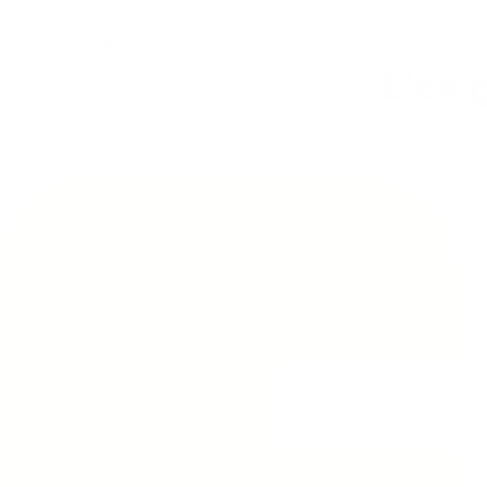
Notre valeur ajoutée
L'exi
Un projet réussi ne se limite pas au simple choix du mobilier,
l’ins