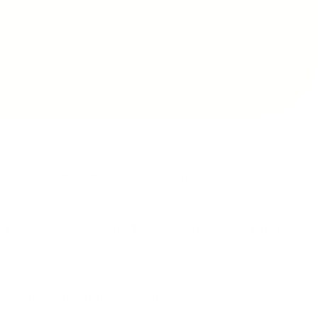
ser chaque mètre carré avant l'aménagement.
i-feu), accessibilité (PMR) et haute résistance à l'usure.
on des emballages partout en Normandie.