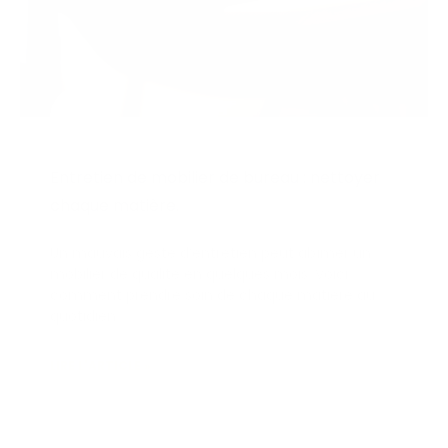
Entretien de mobilier de bureau : nettoyer
chaque matière.
Un mauvais geste d’entretien peut abîmer un
mobilier de qualité en quelques mois. Voici
comment prendre soin de chaque matière au
quotidien.
LIRE L'ARTICLE »
27 juillet 2026