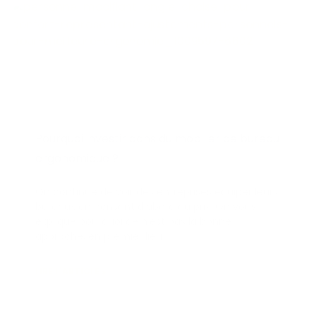
Pourquoi investir dans du mobilier de bureau
ergonomique ?
On continue de voir des entreprises équiper leurs
bureaux en pensant d’abord au prix. On vous
explique pourquoi ce n’est pas la bonne
approche, en premier lieu.
LIRE L'ARTICLE »
13 décembre 2025