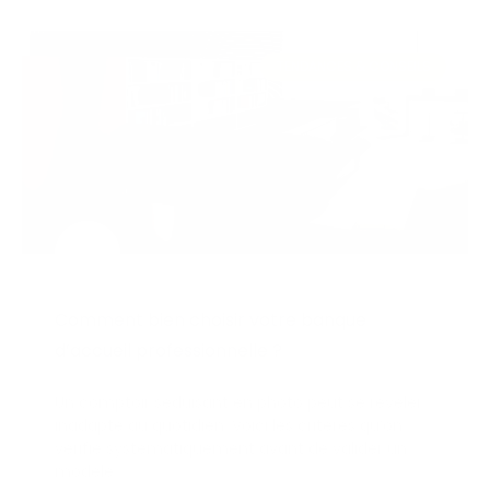
TENDANCES & CONSEILS
Comment bien choisir votre banque
d’accueil professionnelle ?
Un comptoir séduisant en photo peut se révéler
inadapté au quotidien. Voici les critères qu’on
vérifie systématiquement avant de valider un
modèle.