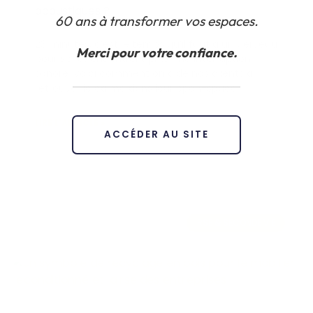
acoustiques ?
60 ans à transformer vos espaces.
23 minutes, c’est le temps qu’il faut à un cerveau
Merci pour votre confiance.
pour se reconcentrer après une interruption
sonore. Voici comment on aide nos clients à
retrouver le calme dans leur open-space.
LIRE L'ARTICLE »
ACCÉDER AU SITE
26 décembre 2025
RSE & SECONDE VIE