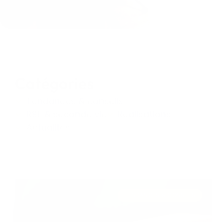
Catégories
Tendances & conseils
RSE & seconde vie
Réalisations
Actualités
TENDANCES & CONSEILS