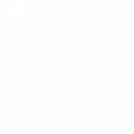
Showroom
Seconde
02 31
Contact
vie
46 41
42
Zones
d'intervention
mobilier
@vassard-
Brochure
omb-
commerciale
mobilier.fr
Plan
de site
Politique de
confidential
& mentions
légales
VASSARD OMB MOBILIER © 2026