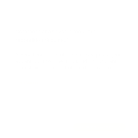
Comment choisir votre mobilier :
reconditionné ou neuf ?
Reconditionné ou neuf, le choix n’est pas toujours
évident. Voici comment nous aidons nos clients
à construire la bonne stratégie d’aménagement.
LIRE L'ARTICLE »
17 décembre 2025
TENDANCES & CONSEILS