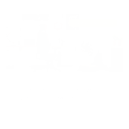
TENDANCES & CONSEILS
Comment bien choisir votre siège
ergonomique professionnel ?
On voit trop d’entreprises acheter un fauteuil
« ergonomique » sans jamais s’asseoir dessus.
Voici comment on aide nos clients à éviter cette