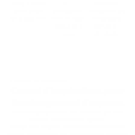
chaque mètre
feu),
mobilier et
carré avant
accessibilité
l'évacuation des
l'aménagement.
(PMR) et haute
emballages
résistance à
partout en
l'usure.
Normandie.
Galerie de réalisations
Carnet d'inspirations pour
l'aménagement d'espaces
Découvrez quelques-unes des ambiances que nous
pouvons recréer dans vos espaces.
Un style vous interpelle ?
Nos conseillers sont là pour
adapter ces inspirations aux dimensions et aux couleurs