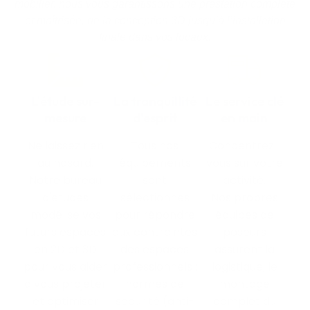
mobilier, nous vous garantissons une prestation complète
et maîtrisée, de la conception 3D jusqu’à l’installation
finale dans vos locaux.
L'étude sur-
La tranquillité
Le service clé
mesure
d'esprit
en main
Ne laissez rien
Tous nos
Concentrez-
au hasard.
équipements
vous sur votre
Notre bureau
sont
activité.
d'études
sélectionnés
Nos propres
modélise vos
pour répondre
équipes de
futurs espaces
aux contraintes
poseurs
en 2D et 3D
des espaces
assurent la
pour vous aider
professionnels :
logistique, le
à vous projeter
normes de
montage
et optimiser
sécurité (anti-
complet du