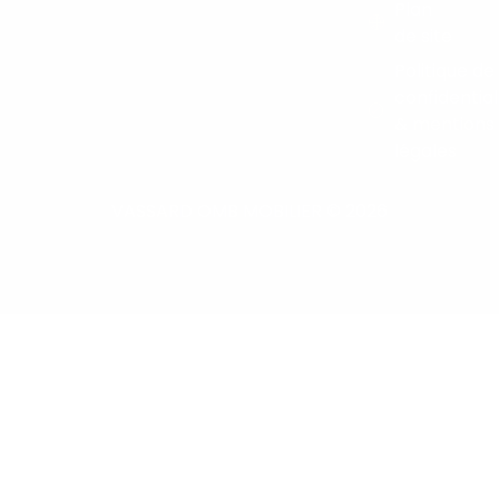
Plan
de site
Politique de
confidential
& mentions
légales
VASSARD OMB MOBILIER © 2026