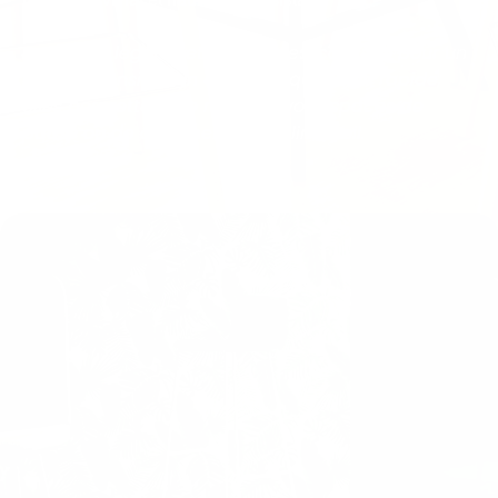
Pratiques, légères et empilables, conçues pour un
usage intensif et un entretien quotidien rapide,
elles permettent de moduler vos espaces de
pause ou de déjeuner en un clin d’œil.