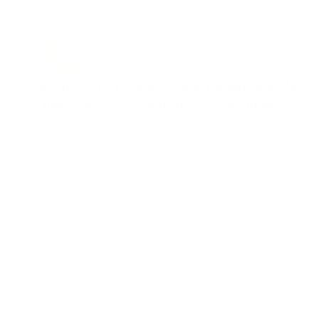
conception 3D jusqu’à l’installation finale dans vos
locaux.
L'étude sur-
La tranquillité
Le service clé
mesure
d'esprit
en main
Ne laissez rien au
Tous nos
Concentrez-vous
hasard.
équipements sont
sur votre activité.
Notre bureau
sélectionnés pour
Nos propres
d'études modélise
répondre aux
équipes de
vos futurs
contraintes des
poseurs assurent
espaces en 2D et
espaces
la logistique, le
3D pour vous
professionnels :
montage complet
aider à vous
normes de
du mobilier et
projeter et
sécurité (anti-feu),
l'évacuation des
optimiser chaque
accessibilité
emballages
mètre carré avant
(PMR) et haute
partout en