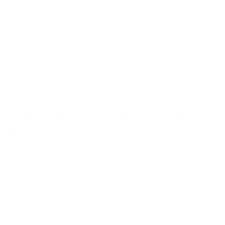
l'aménagement.
résistance à
Normandie.
l'usure.
Galerie de réalisations
Carnet d'inspirations pour
l'aménagement d'espaces
Découvrez quelques-unes des ambiances que
nous pouvons recréer dans vos espaces.
Un style vous interpelle ?
Nos conseillers sont là
pour adapter ces inspirations aux dimensions et
aux couleurs de vos locaux.