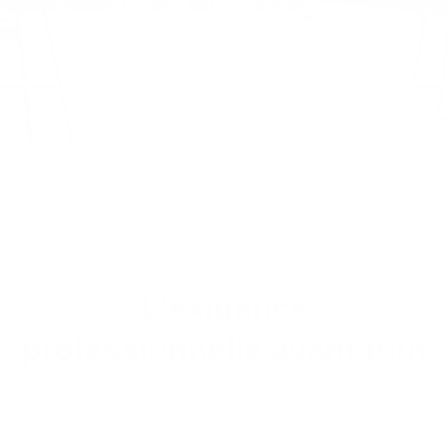
Notre valeur ajoutée
L'exigence
professionnelle avant tout
Un projet réussi ne se limite pas au simple choix
du mobilier, nous vous garantissons une
prestation complète et maîtrisée, de la