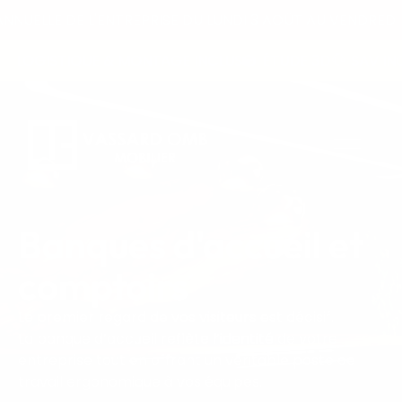
NNUELLE DE L'ENTREPRISE DU LUNDI 3 AOÛT AU VENDREDI 
LOGISTIQUE & MONTAGE INCLUS
ÉTUDE 3D
SAV INC
Banques d'accueil et
comptoirs
Le premier regard de vos visiteurs est décisif.
La banque d’accueil reflète l’identité de votre
entreprise tout en offrant un véritable poste de
travail ergonomique à vos équipes.