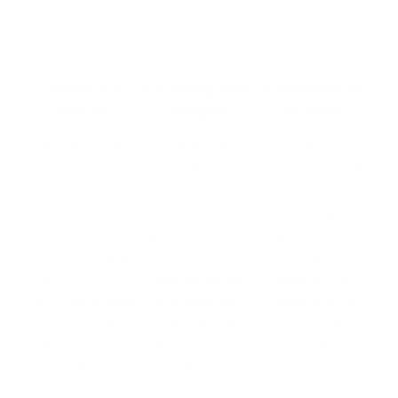
locaux.
L'étude sur-
La tranquillité
Le service clé
mesure
d'esprit
en main
Ne laissez rien
Tous nos
Concentrez-
au hasard.
équipements
vous sur votre
Notre bureau
sont
activité.
d'études
sélectionnés
Nos propres
modélise vos
pour répondre
équipes de
futurs espaces
aux contraintes
poseurs
en 2D et 3D
des espaces
assurent la
pour vous aider
professionnels :
logistique, le
à vous projeter
normes de
montage
et optimiser
sécurité (anti-
complet du
chaque mètre
feu),
mobilier et
carré avant
accessibilité
l'évacuation des