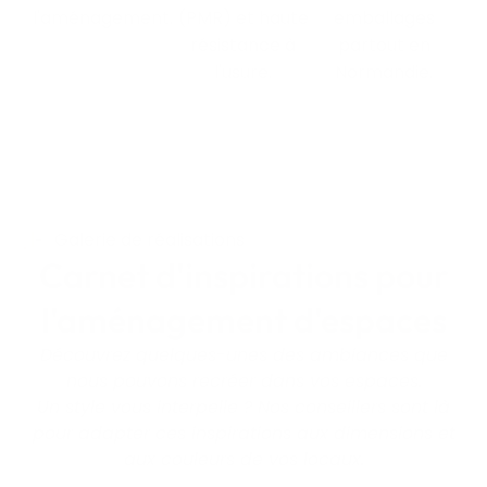
l'aménagement.
(PMR) et haute
emballages
résistance à
partout en
l'usure.
Normandie.
Galerie de réalisations
Carnet d'inspirations pour
l'aménagement d'espaces
Découvrez quelques-unes des ambiances que
nous pouvons recréer dans vos espaces.
Un style vous interpelle ?
Nos conseillers sont là
pour adapter ces inspirations aux dimensions et
aux couleurs de vos locaux.