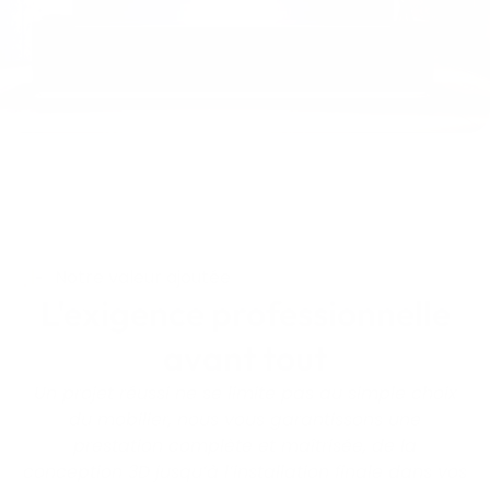
Notre valeur ajoutée
L'exigence professionnelle
avant tout
Un projet réussi ne se limite pas au simple choix
du mobilier, nous vous garantissons une
prestation complète et maîtrisée, de la
conception 3D jusqu’à l’installation finale dans vos