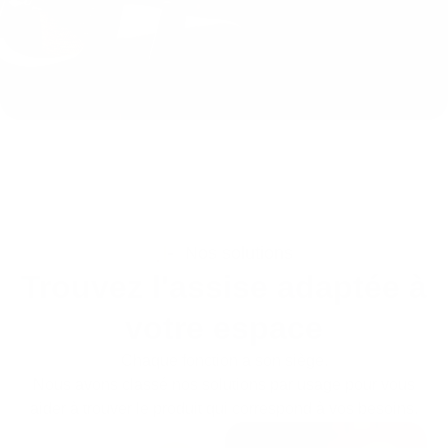
Nos solutions
Trouvez l'assise adaptée à
votre espace
Chaque fonction a son siège.
Nous avons classé nos solutions par usage pour vous
aider à trouver le produit qui correspond à vos besoins.