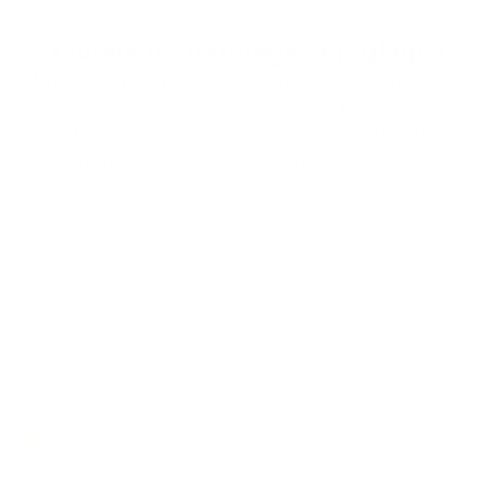
Livraison, montage et réglages
Nous vous livrons des sièges entièrement montés. Nos
techniciens prennent le temps de former vos
collaborateurs aux différents réglages de leur nouveau
fauteuil (hauteur, tension, accoudoirs) pour une
efficacité immédiate.
Foire aux questions
Questions fréquentes sur le choix