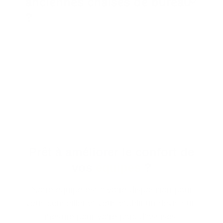
anciennes chaises de bureau
?
Prêt à améliorer le confort de
vos
équipes
?
Notre équipe est à votre disposition pour
vous conseiller et vous établir un devis sur-
mesure pour votre parc d’assises.