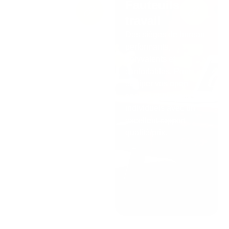
Fauteuils de
Fauteuils de
direction​
travail
L’alliance d’un confort
Des sièges de bureau
premium, de volumes
performants,
généreux et de
polyvalents et
finitions soignées (cuir,
confortables. Pour
aluminium, résille)
équiper vos open
pour affirmer le
spaces et bureaux
standing de vos
individuels avec un
bureaux de direction.
excellent rapport
qualité/prix.