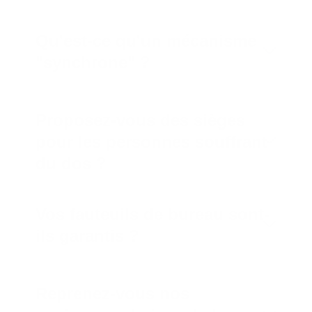
d'un siège professionnel
Qu'est-ce qu'un mécanisme
"synchrone" ?
Proposez-vous des sièges
pour les personnes souffrant
du dos ?
Vos fauteuils de bureau sont-
ils garantis ?
Reprenez-vous nos