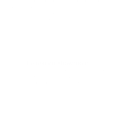
Il n’y a pas de siège parfait, il n’y a que des sièges
adaptés à une morphologie et à un temps de travail.
Nos conseillers vous guident vers les bons mécanismes
(synchrone, basculant) et les bonnes options.
Le test en showroom
Venez essayer nos modèles dans notre showroom de
450 m² à Caen, ou demandez un prêt de siège de
démonstration directement dans vos locaux.