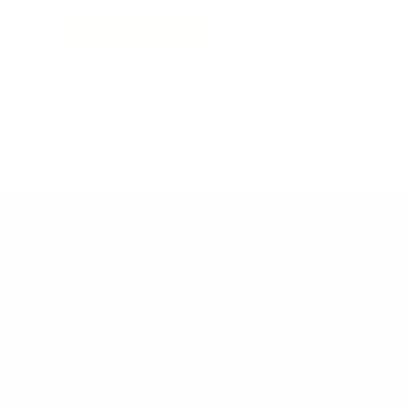
Demander un devis
Liens
Services
Informations
rapides
pratiques
Showroom
Aménagement
Services
15
d’espace
Accompagnement
Boulevard
professionnel
Réalisations
Bureau
Maréchal
& mobilier
Journal
d'études
Juin,